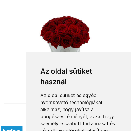
Az oldal sütiket
használ
from HUF56,400
Az oldal sütiket és egyéb
nyomkövető technológiákat
alkalmaz, hogy javítsa a
böngészési élményét, azzal hogy
Accepted payment methods
személyre szabott tartalmakat és
célzott hirdetéseket jelenít meg,