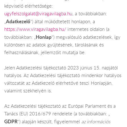
képviselő elérhetősége:
ugyfelszolgalat@viragavilagba.hu
, a továbbiakban:
Adatkezelő
„
") által működtetett honlapon, a
https://www.viragavilagba.hu/
internetes oldalon (a
Honlap
továbbiakban: „
") megvalósuló adatkezelések, így
különösen az adatok gyűjtésének, tárolásának és
felhasználásának, jellemzőit mutatja be.
Jelen Adatkezelési tájékoztató 2023 június 15. napjától
hatályos. Az Adatkezelési tájékoztató mindenkor hatályos
változatát az Adatkezelő elérhetővé teszi Honlapján,
valamint székhelyén is.
Az Adatkezelési tájékoztató az Európai Parlament és a
Tanács (EU) 2016/679 rendelete (a továbbiakban: „
GDPR
") alapján készült, figyelemmel
az információs