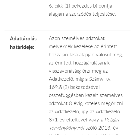
6. cikk (1) bekezdés b) pontja
alapján a szerződés teljesítése.
Adattárolás
Azon személyes adatokat,
melyeknek kezelése az érintett
határideje:
hozzájárulása alapján valósul meg,
az érintett hozzájárulásának
visszavonásáig őrzi meg az
Adatkezelő, míg a Számv. tv.
169.§ (2) bekezdésével
összefüggésben kezelt személyes
adatokat 8 évig köteles megőrizni
az Adatkezelő, így az Adatkezelő
8+1 év elteltével vagy
a Polgári
Törvénykönyvről
szóló 2013. évi