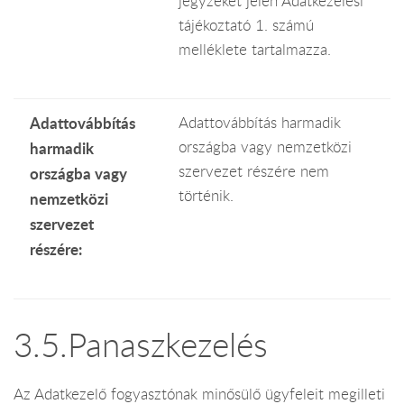
jegyzékét jelen Adatkezelési
tájékoztató 1. számú
melléklete tartalmazza.
Adattovábbítás
Adattovábbítás harmadik
országba vagy nemzetközi
harmadik
szervezet részére nem
országba vagy
történik.
nemzetközi
szervezet
részére:
3.5.Panaszkezelés
Az Adatkezelő fogyasztónak minősülő ügyfeleit megilleti