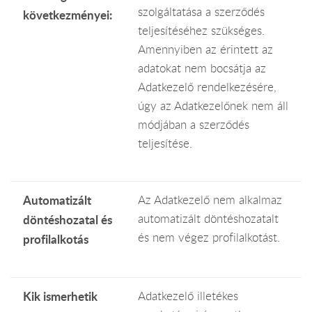
szolgáltatása a szerződés
következményei:
teljesítéséhez szükséges.
Amennyiben az érintett az
adatokat nem bocsátja az
Adatkezelő rendelkezésére,
úgy az Adatkezelőnek nem áll
módjában a szerződés
teljesítése.
Automatizált
Az Adatkezelő nem alkalmaz
automatizált döntéshozatalt
döntéshozatal és
és nem végez profilalkotást.
profilalkotás
Kik ismerhetik
Adatkezelő illetékes