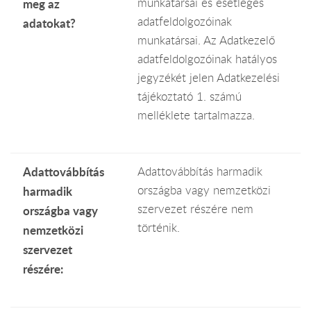
munkatársai és esetleges
meg az
adatfeldolgozóinak
adatokat?
munkatársai. Az Adatkezelő
adatfeldolgozóinak hatályos
jegyzékét jelen Adatkezelési
tájékoztató 1. számú
melléklete tartalmazza.
Adattovábbítás
Adattovábbítás harmadik
országba vagy nemzetközi
harmadik
szervezet részére nem
országba vagy
történik.
nemzetközi
szervezet
részére: