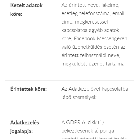
Kezelt adatok
Az érintett neve, lakcíme,
esetleg telefonszáma, email
köre:
címe, megkereséssel
kapcsolatos egyéb adatok
köre, Facebook Messengeren
való üzenetküldés esetén az
érintett felhasználói neve,
megküldött üzenet tartalma.
Érintettek köre:
Az Adatkezelővel kapcsolatba
lépő személyek.
Adatkezelés
A GDPR 6. cikk (1)
bekezdésének a) pontja
jogalapja:
szerinti érintetti hozzájárulás.