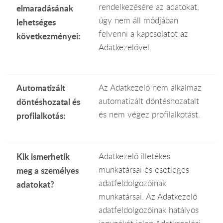
rendelkezésére az adatokat,
elmaradásának
úgy nem áll módjában
lehetséges
felvenni a kapcsolatot az
következményei:
Adatkezelővel.
Automatizált
Az Adatkezelő nem alkalmaz
automatizált döntéshozatalt
döntéshozatal és
és nem végez profilalkotást.
profilalkotás:
Kik ismerhetik
Adatkezelő illetékes
munkatársai és esetleges
meg a személyes
adatfeldolgozóinak
adatokat?
munkatársai. Az Adatkezelő
adatfeldolgozóinak hatályos