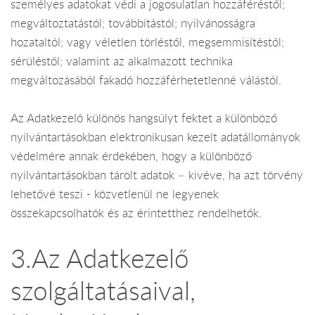
személyes adatokat védi a jogosulatlan hozzáféréstől;
megváltoztatástól; továbbítástól; nyilvánosságra
hozataltól; vagy véletlen törléstől, megsemmisítéstől;
sérüléstől; valamint az alkalmazott technika
megváltozásából fakadó hozzáférhetetlenné válástól.
Az Adatkezelő különös hangsúlyt fektet a különböző
nyilvántartásokban elektronikusan kezelt adatállományok
védelmére annak érdekében, hogy a különböző
nyilvántartásokban tárolt adatok – kivéve, ha azt törvény
lehetővé teszi - közvetlenül ne legyenek
összekapcsolhatók és az érintetthez rendelhetők.
3.Az Adatkezelő
szolgáltatásaival,