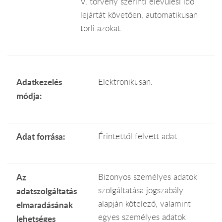
V. törvény szerinti elévülési idő
lejártát követően, automatikusan
törli azokat.
Adatkezelés
Elektronikusan.
módja:
Adat forrása:
Érintettől felvett adat.
Az
Bizonyos személyes adatok
szolgáltatása jogszabály
adatszolgáltatás
alapján kötelező, valamint
elmaradásának
egyes személyes adatok
lehetséges