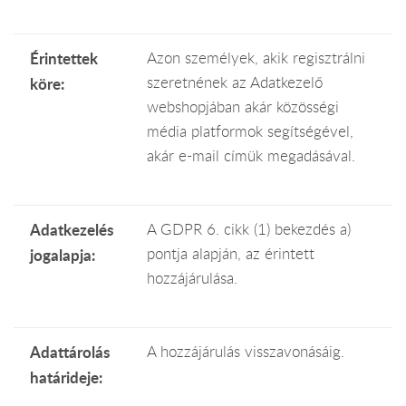
Érintettek
Azon személyek, akik regisztrálni
szeretnének az Adatkezelő
köre:
webshopjában akár közösségi
média platformok segítségével,
akár e-mail címük megadásával.
Adatkezelés
A GDPR 6. cikk (1) bekezdés a)
pontja alapján, az érintett
jogalapja:
hozzájárulása.
Adattárolás
A hozzájárulás visszavonásáig.
határideje: