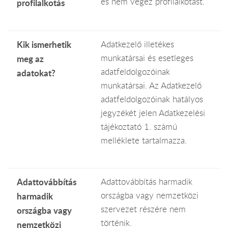
és nem végez profilalkotást.
profilalkotás
Kik ismerhetik
Adatkezelő illetékes
munkatársai és esetleges
meg az
adatfeldolgozóinak
adatokat?
munkatársai. Az Adatkezelő
adatfeldolgozóinak hatályos
jegyzékét jelen Adatkezelési
tájékoztató 1. számú
melléklete tartalmazza.
Adattovábbítás
Adattovábbítás harmadik
országba vagy nemzetközi
harmadik
szervezet részére nem
országba vagy
történik.
nemzetközi