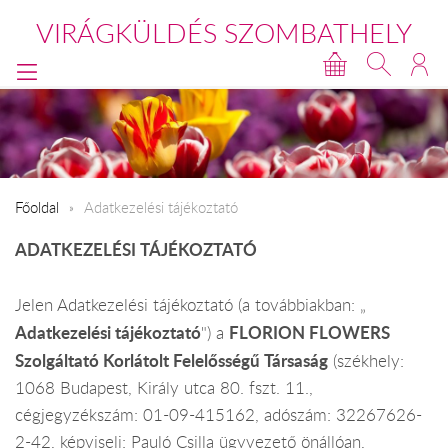
VIRÁGKÜLDÉS SZOMBATHELY
Főoldal
Adatkezelési tájékoztató
ADATKEZELÉSI TÁJÉKOZTATÓ
Jelen Adatkezelési tájékoztató (a továbbiakban: „
Adatkezelési tájékoztató
FLORION FLOWERS
") a
Szolgáltató Korlátolt Felelősségű Társaság
(székhely:
1068 Budapest, Király utca 80. fszt. 11.,
cégjegyzékszám: 01-09-415162, adószám: 32267626-
2-42, képviseli: Pauló Csilla ügyvezető önállóan,