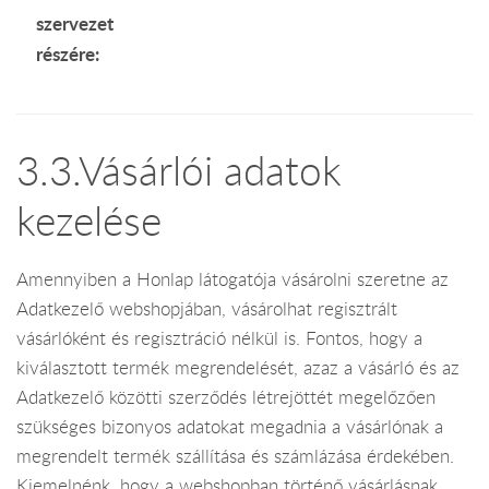
szervezet
részére:
3.3.Vásárlói adatok
kezelése
Amennyiben a Honlap látogatója vásárolni szeretne az
Adatkezelő webshopjában, vásárolhat regisztrált
vásárlóként és regisztráció nélkül is. Fontos, hogy a
kiválasztott termék megrendelését, azaz a vásárló és az
Adatkezelő közötti szerződés létrejöttét megelőzően
szükséges bizonyos adatokat megadnia a vásárlónak a
megrendelt termék szállítása és számlázása érdekében.
Kiemelnénk, hogy a webshopban történő vásárlásnak