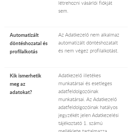
létrehozni vásárlói fiókját
sem.
Automatizált
Az Adatkezelő nem alkalmaz
automatizált döntéshozatalt
döntéshozatal és
és nem végez profilalkotást.
profilalkotás
Kik ismerhetik
Adatkezelő illetékes
munkatársai és esetleges
meg az
adatfeldolgozóinak
adatokat?
munkatársai. Az Adatkezelő
adatfeldolgozóinak hatályos
jegyzékét jelen Adatkezelési
tájékoztató 1. számú
melléklete tartalmazza.