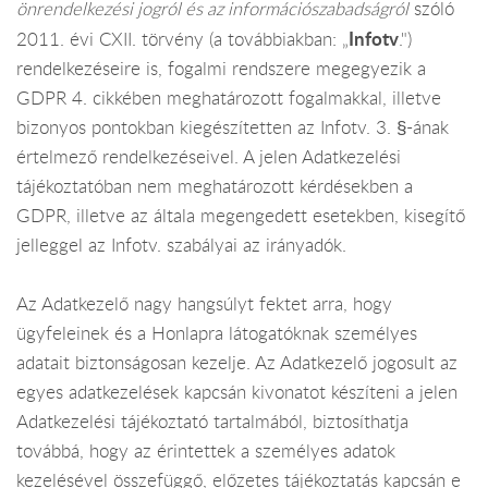
önrendelkezési jogról és az információszabadságról
szóló
Infotv
2011. évi CXII. törvény (a továbbiakban: „
.")
rendelkezéseire is, fogalmi rendszere megegyezik a
GDPR 4. cikkében meghatározott fogalmakkal, illetve
bizonyos pontokban kiegészítetten az Infotv. 3. §-ának
értelmező rendelkezéseivel. A jelen Adatkezelési
tájékoztatóban nem meghatározott kérdésekben a
GDPR, illetve az általa megengedett esetekben, kisegítő
jelleggel az Infotv. szabályai az irányadók.
Az Adatkezelő nagy hangsúlyt fektet arra, hogy
ügyfeleinek és a Honlapra látogatóknak személyes
adatait biztonságosan kezelje. Az Adatkezelő jogosult az
egyes adatkezelések kapcsán kivonatot készíteni a jelen
Adatkezelési tájékoztató tartalmából, biztosíthatja
továbbá, hogy az érintettek a személyes adatok
kezelésével összefüggő, előzetes tájékoztatás kapcsán e