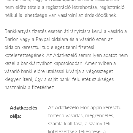
nem előfeltétele a regisztráció létrehozása, regisztráció
nélkül is lehetősége van vásárolni az érdeklődőknek.
Bankkártyás fizetés esetén átirányításra kerül a vásárló a
Barion vagy a Paypal oldalára és a vásárló ezen az
oldalon keresztül tud eleget tenni fizetési
kötelezettségének. Az Adatkezelő semmilyen adatot nem
kezel a bankkártyához kapcsolódóan. Amennyiben a
vásárló banki előre utalással kívánja a végösszeget
kiegyenlíteni, úgy a saját banki felületét szükséges
használnia a fizetéshez.
Adatkezelés
Az Adatkezelő Honlapján keresztül
történő vásárlás, megrendelés,
célja:
számla kiállítása, a számviteli
kötelezettség teljesítése, a