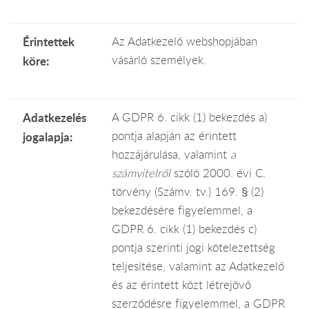
Érintettek
Az Adatkezelő webshopjában
vásárló személyek.
köre:
Adatkezelés
A GDPR 6. cikk (1) bekezdés a)
pontja alapján az érintett
jogalapja:
hozzájárulása, valamint
a
számvitelről
szóló 2000. évi C.
törvény (Számv. tv.) 169. § (2)
bekezdésére figyelemmel, a
GDPR 6. cikk (1) bekezdés c)
pontja szerinti jogi kötelezettség
teljesítése, valamint az Adatkezelő
és az érintett közt létrejövő
szerződésre figyelemmel, a GDPR