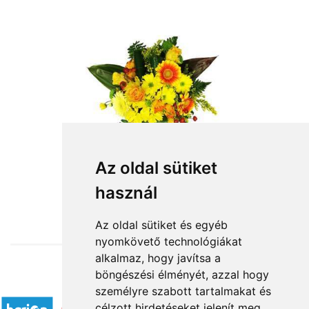
Az oldal sütiket
használ
from HUF23,200
Az oldal sütiket és egyéb
nyomkövető technológiákat
alkalmaz, hogy javítsa a
böngészési élményét, azzal hogy
Accepted payment methods
személyre szabott tartalmakat és
célzott hirdetéseket jelenít meg,