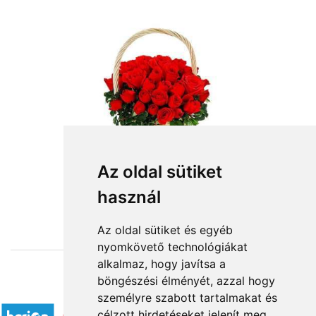
Az oldal sütiket
használ
from HUF135,800
Az oldal sütiket és egyéb
nyomkövető technológiákat
alkalmaz, hogy javítsa a
böngészési élményét, azzal hogy
Accepted payment methods
személyre szabott tartalmakat és
célzott hirdetéseket jelenít meg,