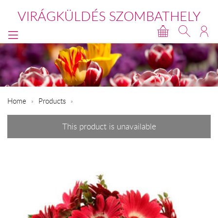
VIRÁGKÜLDÉS SZOMBATHELY
Home
Products
This product is unavailable