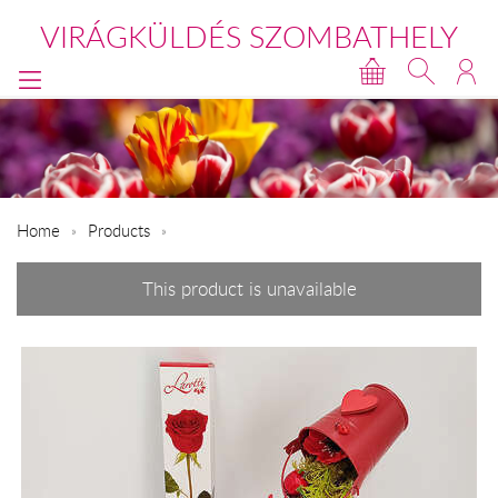
VIRÁGKÜLDÉS SZOMBATHELY
Home
Products
This product is unavailable