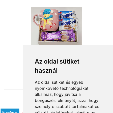
Az oldal sütiket
használ
from HUF11,760
Az oldal sütiket és egyéb
nyomkövető technológiákat
alkalmaz, hogy javítsa a
böngészési élményét, azzal hogy
Accepted payment methods
személyre szabott tartalmakat és
célzott hirdetéseket jelenít meg,