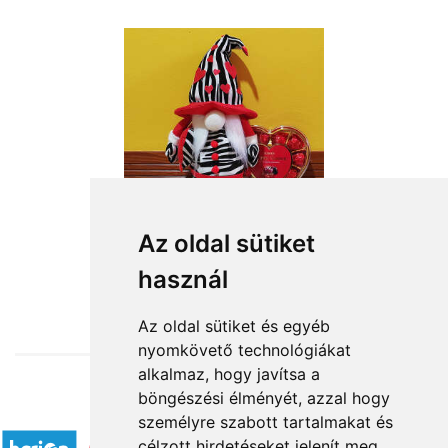
Az oldal sütiket
használ
from HUF16,360
Az oldal sütiket és egyéb
nyomkövető technológiákat
alkalmaz, hogy javítsa a
böngészési élményét, azzal hogy
Accepted payment methods
személyre szabott tartalmakat és
célzott hirdetéseket jelenít meg,