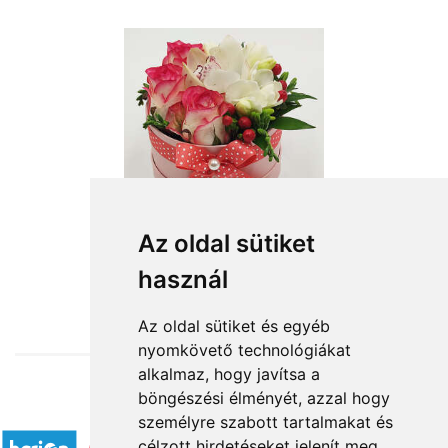
Az oldal sütiket
használ
from HUF19,080
Az oldal sütiket és egyéb
nyomkövető technológiákat
alkalmaz, hogy javítsa a
böngészési élményét, azzal hogy
Accepted payment methods
személyre szabott tartalmakat és
célzott hirdetéseket jelenít meg,