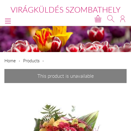
VIRÁGKÜLDÉS SZOMBATHELY
Home
Products
This product is unavailable