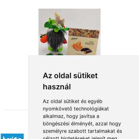
Az oldal sütiket
használ
from HUF14,800
Az oldal sütiket és egyéb
nyomkövető technológiákat
alkalmaz, hogy javítsa a
böngészési élményét, azzal hogy
Accepted payment methods
személyre szabott tartalmakat és
célzott hirdetéseket jelenít meg,