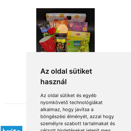
Az oldal sütiket
használ
from HUF20,440
Az oldal sütiket és egyéb
nyomkövető technológiákat
alkalmaz, hogy javítsa a
böngészési élményét, azzal hogy
Accepted payment methods
személyre szabott tartalmakat és
célzott hirdetéseket jelenít meg,