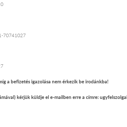
10
1-70741027
27
íg a befizetés igazolása nem érkezik be irodánkba!
ámával) kérjük küldje el e-mailben erre a címre: ugyfelszolg