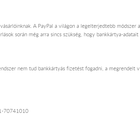
nk vásárlóinknak. A PayPal a világon a legelterjedtebb módszer
árlások során még arra sincs szükség, hogy bankkártya-adatai
dszer nem tud bankkártyás fizetést fogadni, a megrendelt vir
1-70741010