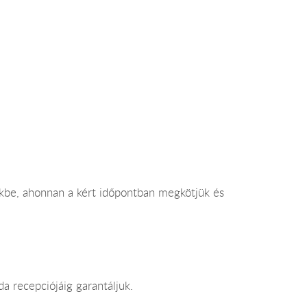
nkbe, ahonnan a kért időpontban megkötjük és
a recepciójáig garantáljuk.