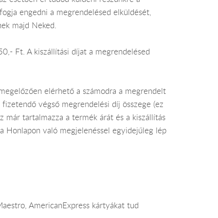
 fogja engedni a megrendelésed elküldését,
enek majd Neked.
0,- Ft. A kiszállítási díjat a megrendelésed
t megelőzően elérhető a számodra a megrendelt
nt fizetendő végső megrendelési díj összege (ez
már tartalmazza a termék árát és a kiszállítás
 a Honlapon való megjelenéssel egyidejűleg lép
 Maestro, AmericanExpress kártyákat tud