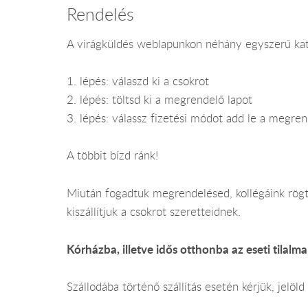
Rendelés
A virágküldés weblapunkon néhány egyszerű katt
1. lépés: válaszd ki a csokrot
2. lépés: töltsd ki a megrendelő lapot
3. lépés: válassz fizetési módot add le a megren
A többit bízd ránk!
Miután fogadtuk megrendelésed, kollégáink rögt
kiszállítjuk a csokrot szeretteidnek.
Kórházba, illetve idős otthonba az eseti tilalma
Szállodába történő szállítás esetén kérjük, jelö