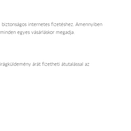
 a biztonságos internetes fizetéshez. Amennyiben
t minden egyes vásárláskor megadja.
ágküldemény árát fizetheti átutalással az