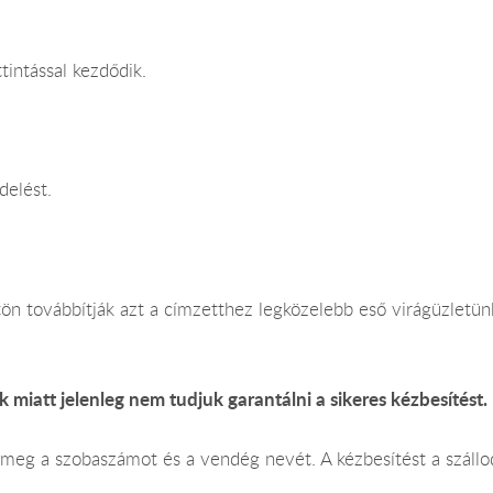
intással kezdődik.
delést.
ön továbbítják azt a címzetthez legközelebb eső virágüzletü
k miatt jelenleg nem tudjuk garantálni a sikeres kézbesítést.
ld meg a szobaszámot és a vendég nevét. A kézbesítést a szállod