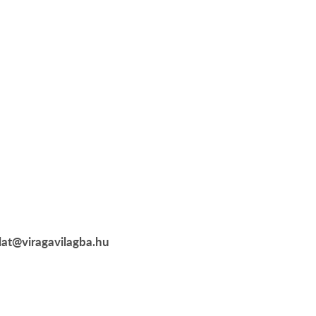
alat@viragavilagba.hu