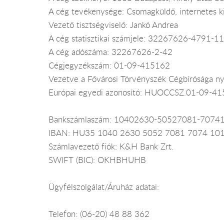
A cég tevékenysége: Csomagküldő, internetes k
Vezető tisztségviselő: Jankó Andrea
A cég statisztikai számjele: 32267626-4791-1
A cég adószáma: 32267626-2-42
Cégjegyzékszám: 01-09-415162
Vezetve a Fővárosi Törvényszék Cégbírósága ny
Európai egyedi azonosító: HUOCCSZ.01-09-4
Bankszámlaszám: 10402630-50527081-7074
IBAN: HU35 1040 2630 5052 7081 7074 10
Számlavezető fiók: K&H Bank Zrt.
SWIFT (BIC): OKHBHUHB
Ügyfélszolgálat/Áruház adatai:
Telefon: (06-20) 48 88 362