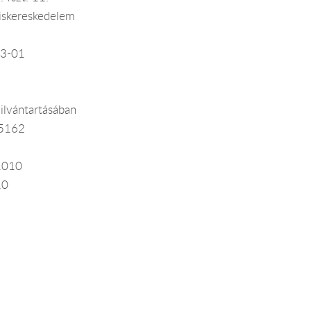
iskereskedelem
13-01
ilvántartásában
15162
1010
10