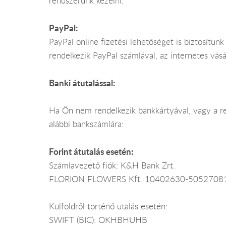
rendszerünk kezelni.
PayPal:
PayPal online fizetési lehetőséget is biztosítu
rendelkezik PayPal számlával, az internetes vás
Banki átutalással:
Ha Ön nem rendelkezik bankkártyával, vagy a ren
alábbi bankszámlára:
Forint átutalás esetén:
Számlavezető fiók: K&H Bank Zrt.
FLORION FLOWERS Kft. 10402630-5052708
Külföldről történő utalás esetén:
SWIFT (BIC): OKHBHUHB