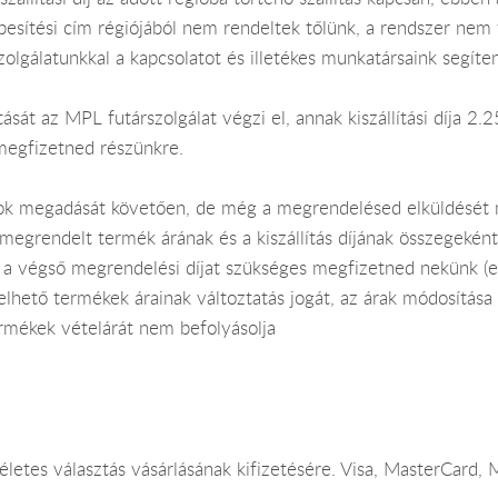
esítési cím régiójából nem rendeltek tőlünk, a rendszer nem
olgálatunkkal a kapcsolatot és illetékes munkatársaink segít
sát az MPL futárszolgálat végzi el, annak kiszállítási díja 2.25
megfizetned részünkre.
adatok megadását követően, de még a megrendelésed elküldésé
a megrendelt termék árának és a kiszállítás díjának összegeké
 a végső megrendelési díjat szükséges megfizetned nekünk (ez 
lhető termékek árainak változtatás jogát, az árak módosítása
rmékek vételárát nem befolyásolja
életes választás vásárlásának kifizetésére. Visa, MasterCard,