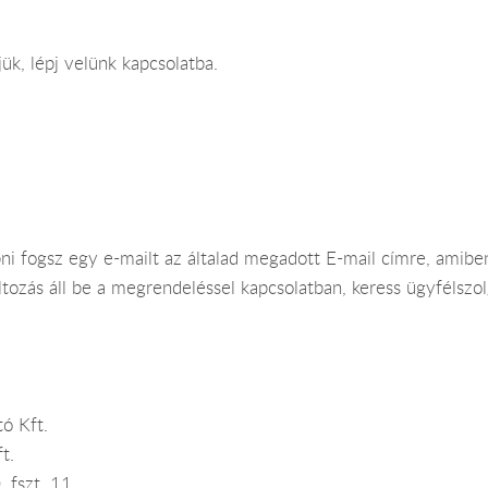
ük, lépj velünk kapcsolatba.
pni fogsz egy e-mailt az általad megadott E-mail címre, ami
tozás áll be a megrendeléssel kapcsolatban, keress ügyfélszo
ó Kft.
t.
 fszt. 11.