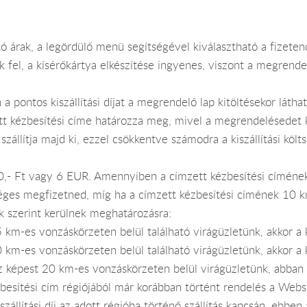
ó árak, a legördülő menü segítségével kiválasztható a fizeten
el, a kísérőkártya elkészítése ingyenes, viszont a megrendelt
 pontos kiszállítási díjat a megrendelő lap kitöltésekor láth
ímzett kézbesítési címe határozza meg, mivel a megrendelésed
szállítja majd ki, ezzel csökkentve számodra a kiszállítási költ
200,- Ft vagy 6 EUR. Amennyiben a címzett kézbesítési címé
zükséges megfizetned, míg ha a címzett kézbesítési címének 10
iak szerint kerülnek meghatározásra:
km-es vonzáskörzeten belül található virágüzletünk, akkor a kis
km-es vonzáskörzeten belül található virágüzletünk, akkor a kis
z képest 20 km-es vonzáskörzeten belül virágüzletünk, abban 
ézbesítési cím régiójából már korábban történt rendelés a Web
iszállítási díj az adott régióba történő szállítás kapcsán, ebbe