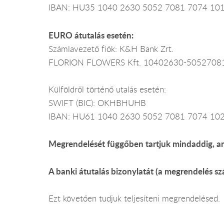
IBAN: HU35 1040 2630 5052 7081 7074 10
EURO átutalás esetén:
Számlavezető fiók: K&H Bank Zrt.
FLORION FLOWERS Kft. 10402630-5052708
Külföldről történő utalás esetén:
SWIFT (BIC): OKHBHUHB
IBAN: HU61 1040 2630 5052 7081 7074 10
Megrendelését függőben tartjuk mindaddig, am
A banki átutalás bizonylatát (a megrendelés sz
Ezt követően tudjuk teljesíteni megrendelésed.