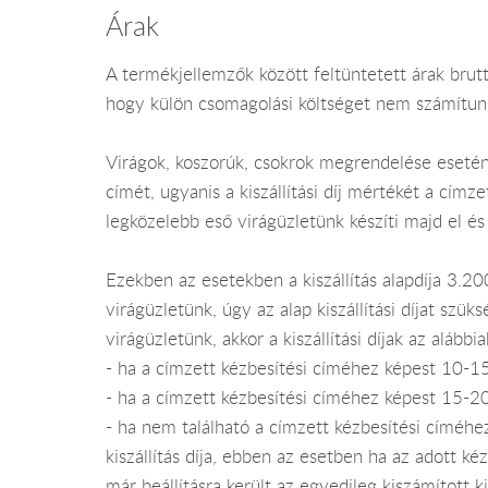
Árak
A termékjellemzők között feltüntetett árak brutt
hogy külön csomagolási költséget nem számítunk f
Virágok, koszorúk, csokrok megrendelése esetén a
címét, ugyanis a kiszállítási díj mértékét a c
legközelebb eső virágüzletünk készíti majd el és 
Ezekben az esetekben a kiszállítás alapdíja 3.
virágüzletünk, úgy az alap kiszállítási díjat s
virágüzletünk, akkor a kiszállítási díjak az alább
- ha a címzett kézbesítési címéhez képest 10-15 
- ha a címzett kézbesítési címéhez képest 15-20 
- ha nem található a címzett kézbesítési címéhe
kiszállítás díja, ebben az esetben ha az adott k
már beállításra került az egyedileg kiszámított k