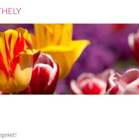
THELY
égeket!