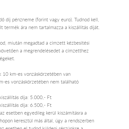
dő díj pénzneme (forint vagy euro). Tudnod kell,
 termék ára nem tartalmazza a kiszállítás díját.
atod, miután megadtad a címzett kézbesítési
et követően a megrendelésedet a címzetthez
ségeket.
nek 10 km-es vonzáskörzetében van
 km-es vonzáskörzetében nem található
zállítás díja: 5.000,- Ft
zállítás díja: 6.500,- Ft
az esetben egyedileg kerül kiszámításra a
shopon keresztül más által, úgy a rendszerben
n az esetben el tudod küldeni részünkre a