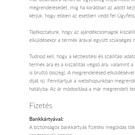
megrendelésedet, míg ha korábban az adott kézb
kérjük, hogy ebben az esetben vedd fel Ügyfélsz
Tájékoztatunk, hogy az ajándékcsomagok kiszállítá
elküldésekor a termék árával együtt szükséges 
Tudnod kell, hogy a kézbesítési és szállítási 
termék ára és a kiszállítás végső ára, valamint 
is bruttó összeg). A megrendelésed elküldésével
díját is). Fenntartjuk a webshopunkban megrende
hatályba. Az ár módosítása a már megrendelt te
Fizetés
Bankkártyával:
A biztonságos bankkártyás fizetési megoldás tök