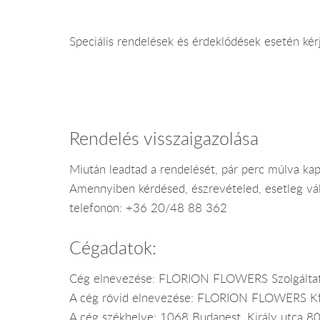
Speciális rendelések és érdeklődések esetén kérj
Rendelés visszaigazolása
Miután leadtad a rendelését, pár perc múlva ka
Amennyiben kérdésed, észrevételed, esetleg vál
telefonon: +36 20/48 88 362
Cégadatok:
Cég elnevezése: FLORION FLOWERS Szolgáltat
A cég rövid elnevezése: FLORION FLOWERS Kf
A cég székhelye: 1068 Budapest, Király utca 80.