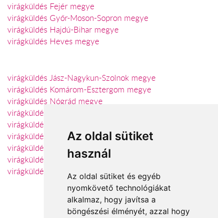
virágküldés Fejér megye
virágküldés Győr-Moson-Sopron megye
virágküldés Hajdú-Bihar megye
virágküldés Heves megye
virágküldés Jász-Nagykun-Szolnok megye
virágküldés Komárom-Esztergom megye
virágküldés Nógrád megye
virágküldés Szabolcs-Szatmár-Bereg megye
virágküldés Somogy megye
Az oldal sütiket
virágküldés Tolna megye
virágküldés Vas megye
használ
virágküldés Veszprém megye
virágküldés Zala megye
Az oldal sütiket és egyéb
nyomkövető technológiákat
alkalmaz, hogy javítsa a
böngészési élményét, azzal hogy
Elfogadott fizetési módok