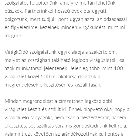
szolgálatot felépítenünk, amelyre méltán lehetünk
büszkék. Partnerinkkel hosszú évek óta együtt
dolgozunk, mert tudjuk, pont ugyan azzal az odaadással
és figyelemmel kezelnek minden virgáküldést, mint mi
magunk.
Virágküldő szolgálatunk egyik alapja a szakértelem,
melyet az országban található legjobb virágüzletek, és
azok munkatársai jelentenek. Jelenleg több, mint 100
virágüzlet közel 500 munkatársa dolgozik a
megrendelések elkészítésén és kiszállításán.
Minden megrendelést a címzetthez legközelebbi
virágüzlet készít és szállít ki. Ennek alapvető oka, hogy a
virágok élő "anyagok", nem csak a beszerzéskor, hanem
elkészítés, sőt szállítás során is gondoskodnunk kell róla,
valamint ezt követően az ajándékozottnak is. Fontos a