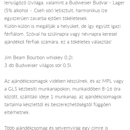
lenyűgöző ízvilága, valamint a Budweiser Budvar - Lager
(5% alkohol – Cseh sör) letisztult, harmonikus íze
egyszerűen zavarba ejtően tökéletesek.
Külön-külön is megállják a helyüket, de így együtt igazi
férfiálom. Szóval ha szülinapra vagy névnapra keresel
ajándékot férfiak számára, ez a tökéletes választás!
Jim Beam Bourbon whiskey 0,2l.
3 db Budweiser világos sör 0,5l.
Az ajándékcsomagok vidéken készülnek, és az MPL vagy
a GLS kézbesíti munkanapokon, munkaidőben 8-16 óra
között, szállítási ideje 1 munkanap, az ajándékcsomagok
tartalma készlettől és beszerezhetőségtől függően
eltérhetnek.
Több ajándékcsomag és selyemvirág egy címre is