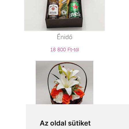
Énidő
18 800 Ft-tól
Kosárnyi szépség
Az oldal sütiket