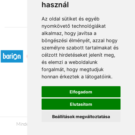
használ
16 320 Ft-tól
Az oldal sütiket és egyéb
nyomkövető technológiákat
alkalmaz, hogy javítsa a
böngészési élményét, azzal hogy
Elfogadott fizetési módok
személyre szabott tartalmakat és
célzott hirdetéseket jelenít meg,
és elemzi a weboldalunk
forgalmát, hogy megtudjuk
honnan érkeztek a látogatóink.
Á.SZ.F.
Elfogadom
Impresszum
Elutasítom
Adatkezelési tájékoztató
Beállítások megváltoztatása
Minden jog fenntartva © 2026 |
+36 20 488-8362
|
www.viragkuldesszombathely.hu