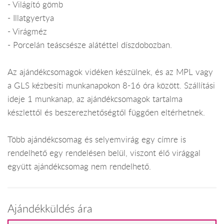
- Világító gömb
- Illatgyertya
- Virágméz
- Porcelán teáscsésze alátéttel díszdobozban.
Az ajándékcsomagok vidéken készülnek, és az MPL vagy
a GLS kézbesíti munkanapokon 8-16 óra között. Szállítási
ideje 1 munkanap, az ajándékcsomagok tartalma
készlettől és beszerezhetőségtől függően eltérhetnek.
Több ajándékcsomag és selyemvirág egy címre is
rendelhető egy rendelésen belül, viszont élő virággal
együtt ajándékcsomag nem rendelhető.
Ajándékküldés ára