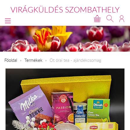
VIRÁGKÜLDÉS SZOMBATHELY
Főoldal
Termékek
Öt órai tea - ajándékcsomag