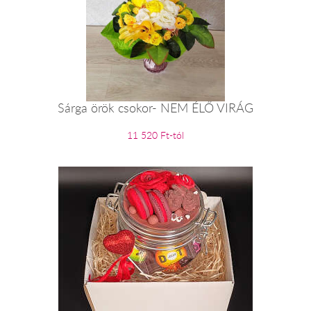
Sárga örök csokor- NEM ÉLŐ VIRÁG
11 520 Ft-tól