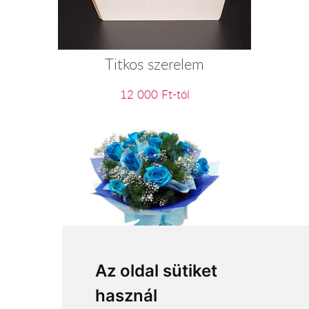
Titkos szerelem
12 000 Ft-tól
Kék ég
Az oldal sütiket
használ
32 000 Ft-tól