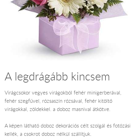
A legdrágább kincsem
Virágcsokor vegyes virágokból fehér minigerberával,
fehér szegfűvel, rózsaszín rózsával, fehér kitöltő
virágokkal, zöldekkel. a doboz masnival átkötve.
A képen látható doboz dekorációs célt szolgál és fotózási
kellék, a csokrot doboz nélkül szállítjuk.