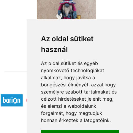
Szeretlek - farmer manófiú
Az oldal sütiket
használ
18 160 Ft-tól
Az oldal sütiket és egyéb
nyomkövető technológiákat
alkalmaz, hogy javítsa a
böngészési élményét, azzal hogy
Elfogadott fizetési módok
személyre szabott tartalmakat és
célzott hirdetéseket jelenít meg,
és elemzi a weboldalunk
forgalmát, hogy megtudjuk
honnan érkeztek a látogatóink.
Á.SZ.F.