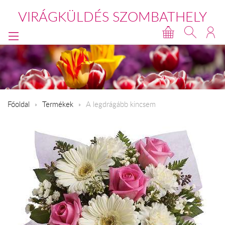
VIRÁGKÜLDÉS SZOMBATHELY
Főoldal
Termékek
A legdrágább kincsem