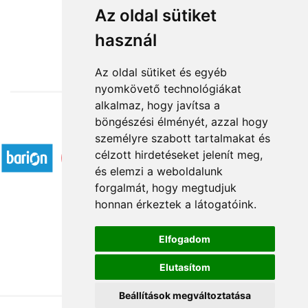
Szívből névnapodra
Az oldal sütiket
használ
24 720 Ft-tól
Az oldal sütiket és egyéb
nyomkövető technológiákat
alkalmaz, hogy javítsa a
böngészési élményét, azzal hogy
Elfogadott fizetési módok
személyre szabott tartalmakat és
célzott hirdetéseket jelenít meg,
és elemzi a weboldalunk
forgalmát, hogy megtudjuk
honnan érkeztek a látogatóink.
Á.SZ.F.
Elfogadom
Impresszum
Elutasítom
Adatkezelési tájékoztató
Beállítások megváltoztatása