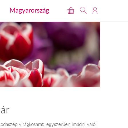
Magyarország
ár
sodaszép virágkosarat, egyszerűen imádni való!