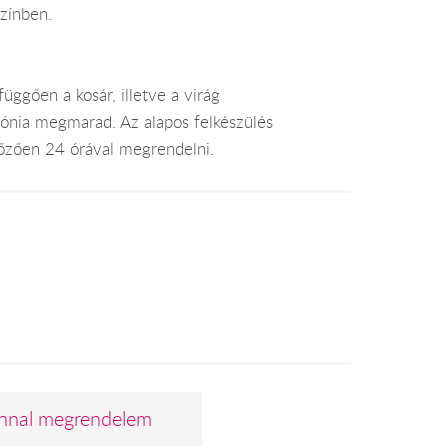
színben.
üggően a kosár, illetve a virág
mónia megmarad. Az alapos felkészülés
lőzően 24 órával megrendelni.
nnal megrendelem