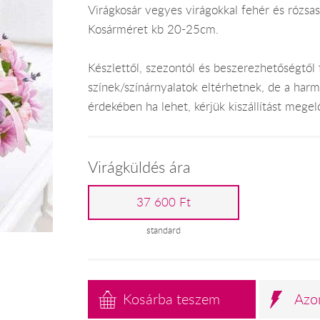
Virágkosár vegyes virágokkal fehér és rózsa
Kosárméret kb 20-25cm.
Készlettől, szezontól és beszerezhetőségtől f
színek/színárnyalatok eltérhetnek, de a har
érdekében ha lehet, kérjük kiszállítást mege
Virágküldés ára
37 600 Ft
standard
Kosárba teszem
Azo