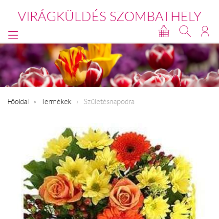
VIRÁGKÜLDÉS SZOMBATHELY
Főoldal
Termékek
Születésnapodra