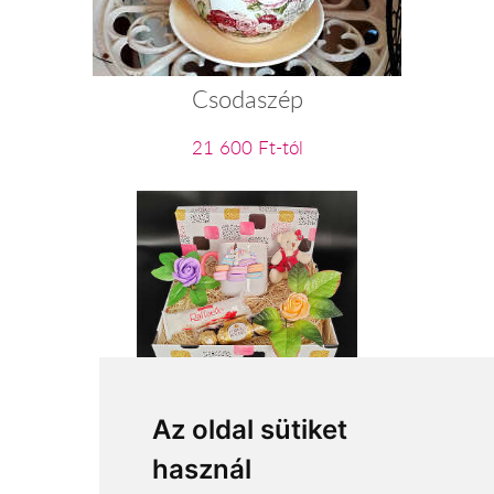
Csodaszép
21 600 Ft-tól
Macaron felhő
Az oldal sütiket
használ
17 360 Ft-tól