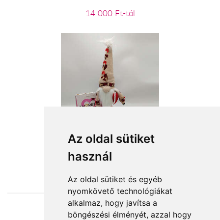
14 000 Ft-tól
Manó fiúcska
Az oldal sütiket
használ
12 440 Ft-tól
Az oldal sütiket és egyéb
nyomkövető technológiákat
alkalmaz, hogy javítsa a
böngészési élményét, azzal hogy