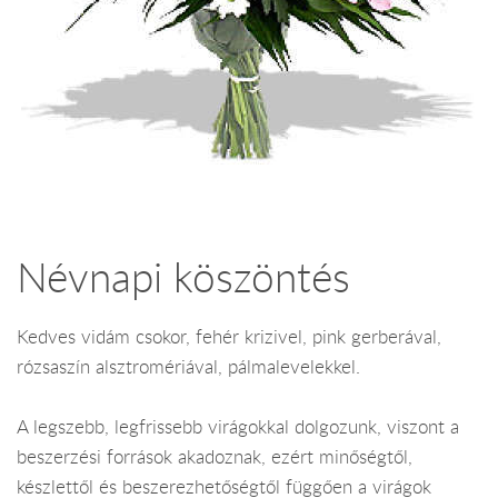
Névnapi köszöntés
Kedves vidám csokor, fehér krizivel, pink gerberával,
rózsaszín alsztromériával, pálmalevelekkel.
A legszebb, legfrissebb virágokkal dolgozunk, viszont a
beszerzési források akadoznak, ezért minőségtől,
készlettől és beszerezhetőségtől függően a virágok