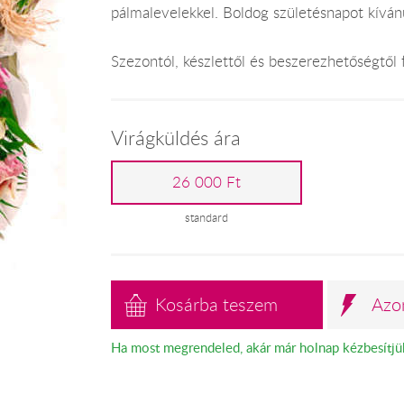
pálmalevelekkel. Boldog születésnapot kíván
Szezontól, készlettől és beszerezhetőségtől 
Virágküldés ára
26 000 Ft
standard
Kosárba teszem
Azo
Ha most megrendeled, akár már holnap kézbesítjü