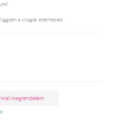
unk!
függően a virágok eltérhetnek.
nnal megrendelem
k!