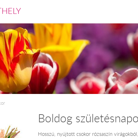
THELY
kor
Boldog születésnapo
Hosszú, nyújtott csokor rózsaszín virágokból, 