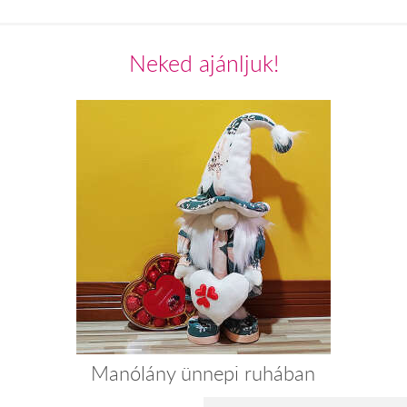
Neked ajánljuk!
Manólány ünnepi ruhában