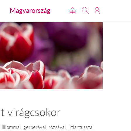
Magyarország
t virágcsokor
liliommal, gerberával, rózsával, liziantusszal,