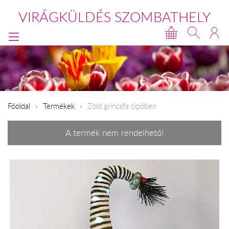
VIRÁGKÜLDÉS SZOMBATHELY
Főoldal
Termékek
Zöld grincsfa cipőben
A termék nem rendelhető!