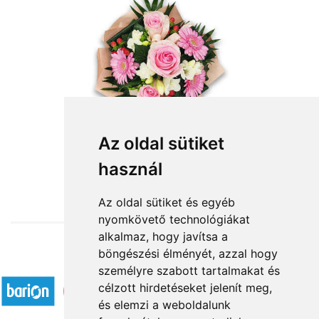
Rózsaszín Harmónia
Az oldal sütiket
használ
23 060 Ft-tól
Az oldal sütiket és egyéb
nyomkövető technológiákat
alkalmaz, hogy javítsa a
böngészési élményét, azzal hogy
Elfogadott fizetési módok
személyre szabott tartalmakat és
célzott hirdetéseket jelenít meg,
és elemzi a weboldalunk