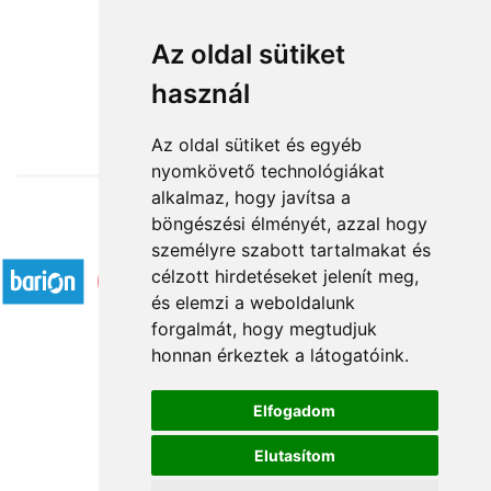
Szerelmes manófiú
Az oldal sütiket
használ
15 760 Ft-tól
Az oldal sütiket és egyéb
nyomkövető technológiákat
alkalmaz, hogy javítsa a
böngészési élményét, azzal hogy
Elfogadott fizetési módok
személyre szabott tartalmakat és
célzott hirdetéseket jelenít meg,
és elemzi a weboldalunk
forgalmát, hogy megtudjuk
honnan érkeztek a látogatóink.
Á.SZ.F.
Elfogadom
Impresszum
Elutasítom
Adatkezelési tájékoztató