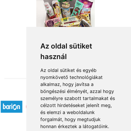
Diabetikus ajándék csomag
Az oldal sütiket
használ
19 160 Ft-tól
Az oldal sütiket és egyéb
nyomkövető technológiákat
alkalmaz, hogy javítsa a
böngészési élményét, azzal hogy
Elfogadott fizetési módok
személyre szabott tartalmakat és
célzott hirdetéseket jelenít meg,
és elemzi a weboldalunk
forgalmát, hogy megtudjuk
honnan érkeztek a látogatóink.