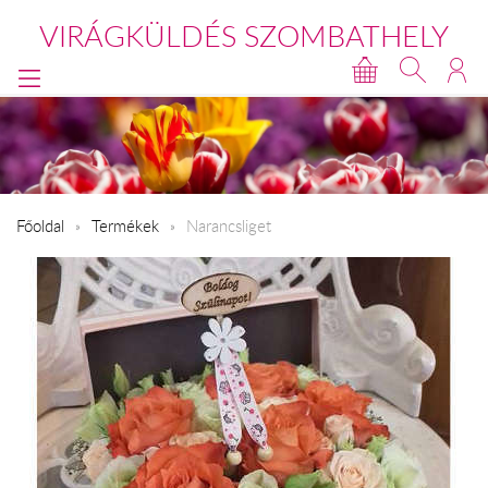
VIRÁGKÜLDÉS SZOMBATHELY
Főoldal
Termékek
Narancsliget