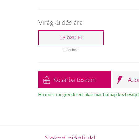
Virágküldés ára
19 680 Ft
standard
Kosárba teszem
Azo
Ha most megrendeled, akár már holnap kézbesítjü
Neked ajánljuk!