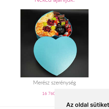
Merész szerénység
16 760 Ft-tól
Az oldal sütike