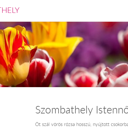
THELY
Szombathely Istennő
Öt szál vörös rózsa hosszú, nyújtott csokor