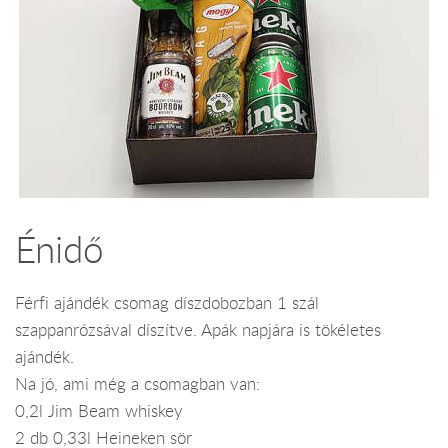
Énidő
Férfi ajándék csomag díszdobozban 1 szál
szappanrózsával díszítve. Apák napjára is tökéletes
ajándék.
Na jó, ami még a csomagban van:
0,2l Jim Beam whiskey
2 db 0,33l Heineken sör