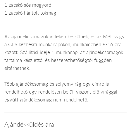
1 zacskó sós mogyoró
1 zacskó hántolt tökmag
Az ajándékcsomagok vidéken készülnek, és az MPL vagy
a GLS kézbesíti munkanapokon, munkaidőben 8-16 óra
között. Szállítási ideje 1 munkanap, az ajándékcsomagok
tartalma készlettől és beszerezhetőségtől függően
eltérhetnek.
Több ajándékcsomag és selyemvirág egy címre is
rendelhető egy rendelésen belül, viszont élő virággal
együtt ajándékcsomag nem rendelhető.
Ajándékküldés ára