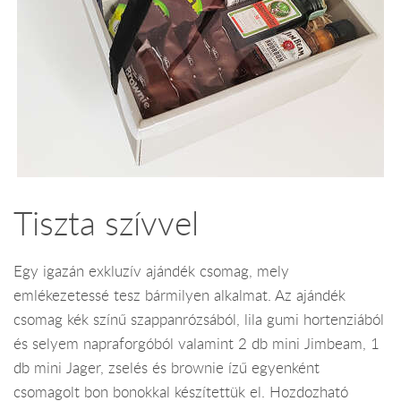
Tiszta szívvel
Egy igazán exkluzív ajándék csomag, mely
emlékezetessé tesz bármilyen alkalmat. Az ajándék
csomag kék színű szappanrózsából, lila gumi hortenziából
és selyem napraforgóból valamint 2 db mini Jimbeam, 1
db mini Jager, zselés és brownie ízű egyenként
csomagolt bon bonokkal készítettük el. Hozdozható