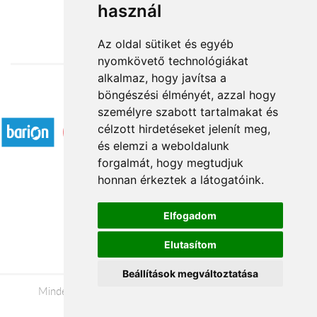
használ
18 360 Ft-tól
Az oldal sütiket és egyéb
nyomkövető technológiákat
alkalmaz, hogy javítsa a
böngészési élményét, azzal hogy
Elfogadott fizetési módok
személyre szabott tartalmakat és
célzott hirdetéseket jelenít meg,
és elemzi a weboldalunk
forgalmát, hogy megtudjuk
honnan érkeztek a látogatóink.
Á.SZ.F.
Elfogadom
Impresszum
Elutasítom
Adatkezelési tájékoztató
Beállítások megváltoztatása
Minden jog fenntartva © 2026 |
+36 20 488-8362
|
www.viragkuldesszombathely.hu