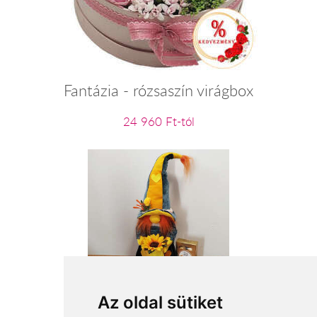
Fantázia - rózsaszín virágbox
24 960 Ft-tól
Sárga-bársonyzöld manólány
Az oldal sütiket