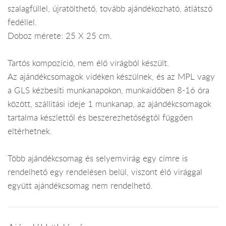
szalagfüllel, újratölthető, tovább ajándékozható, átlátszó
fedéllel.
Doboz mérete: 25 X 25 cm.
Tartós kompozíció, nem élő virágból készült.
Az ajándékcsomagok vidéken készülnek, és az MPL vagy
a GLS kézbesíti munkanapokon, munkaidőben 8-16 óra
között, szállítási ideje 1 munkanap, az ajándékcsomagok
tartalma készlettől és beszerezhetőségtől függően
eltérhetnek.
Több ajándékcsomag és selyemvirág egy címre is
rendelhető egy rendelésen belül, viszont élő virággal
együtt ajándékcsomag nem rendelhető.