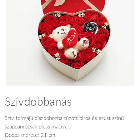
Szívdobbanás
Szív formájú díszdobozba tűzött piros és ezüst színű
szappanrózsák plüss macival.
Doboz mérete: 21 cm.