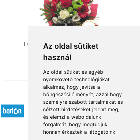
Fantázia - vörös/pasztell szezoncsokor
Az oldal sütiket
használ
24 400 Ft-tól
Az oldal sütiket és egyéb
nyomkövető technológiákat
alkalmaz, hogy javítsa a
böngészési élményét, azzal hogy
Elfogadott fizetési módok
személyre szabott tartalmakat és
célzott hirdetéseket jelenít meg,
és elemzi a weboldalunk
forgalmát, hogy megtudjuk
honnan érkeztek a látogatóink.