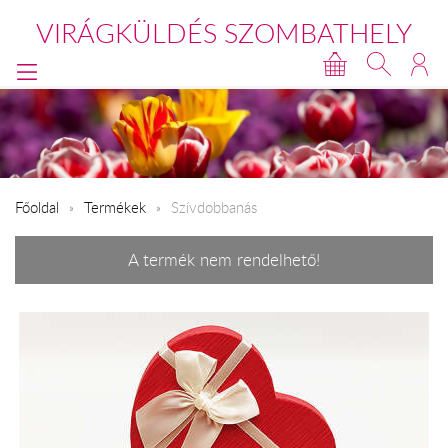
VIRÁGKÜLDÉS SZOMBATHELY
Főoldal
Termékek
Szívdobbanás
A termék nem rendelhető!