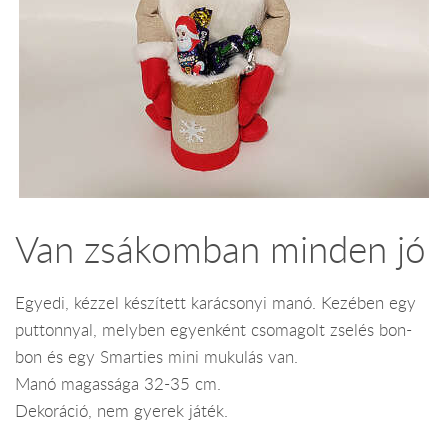
Van zsákomban minden jó
Egyedi, kézzel készített karácsonyi manó. Kezében egy
puttonnyal, melyben egyenként csomagolt zselés bon-
bon és egy Smarties mini mukulás van.
Manó magassága 32-35 cm.
Dekoráció, nem gyerek játék.