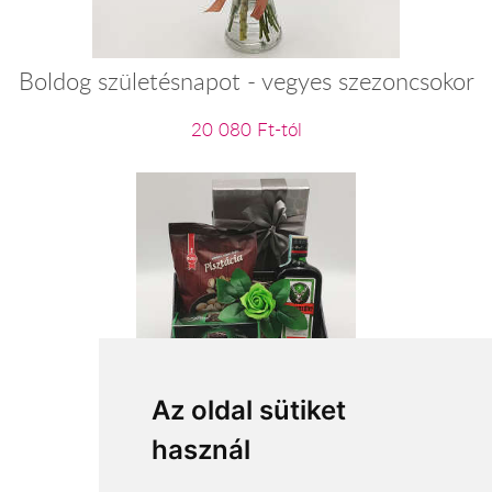
Boldog születésnapot - vegyes szezoncsokor
20 080 Ft-tól
Zöld varázslat
Az oldal sütiket
használ
21 600 Ft-tól