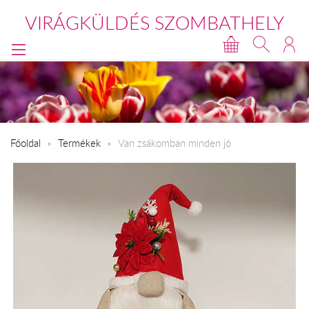
VIRÁGKÜLDÉS SZOMBATHELY
Főoldal
Termékek
Van zsákomban minden jó