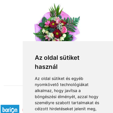
Most is rád gondolunk
Az oldal sütiket
használ
24 800 Ft-tól
Az oldal sütiket és egyéb
nyomkövető technológiákat
alkalmaz, hogy javítsa a
böngészési élményét, azzal hogy
Elfogadott fizetési módok
személyre szabott tartalmakat és
célzott hirdetéseket jelenít meg,