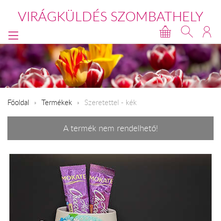
VIRÁGKÜLDÉS SZOMBATHELY
Főoldal
Termékek
Szeretettel - kék
A termék nem rendelhető!