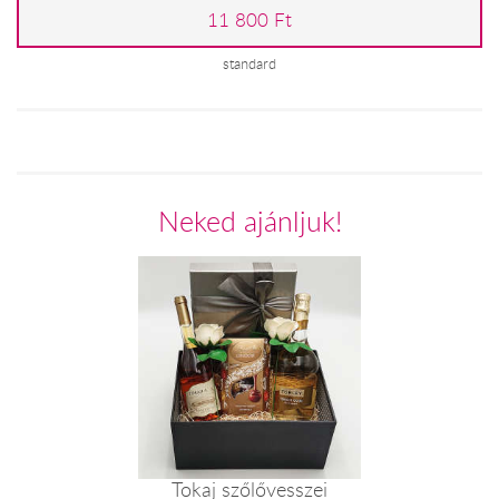
11 800 Ft
standard
Neked ajánljuk!
Tokaj szőlővesszei