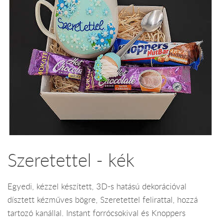
Szeretettel - kék
Egyedi, kézzel készített, 3D-s hatású dekorációval
dísztett kézműves bögre, Szeretettel felirattal, hozzá
tartozó kanállal. Instant forrócsokival és Knoppers