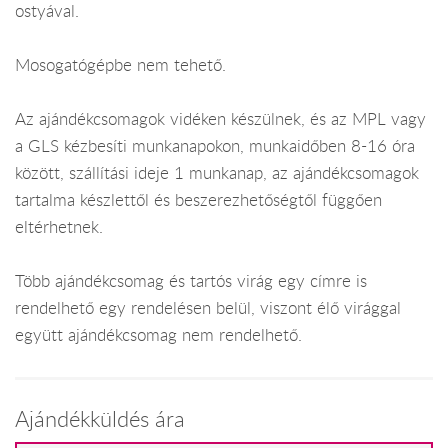
ostyával.
Mosogatógépbe nem tehető.
Az ajándékcsomagok vidéken készülnek, és az MPL vagy
a GLS kézbesíti munkanapokon, munkaidőben 8-16 óra
között, szállítási ideje 1 munkanap, az ajándékcsomagok
tartalma készlettől és beszerezhetőségtől függően
eltérhetnek.
Több ajándékcsomag és tartós virág egy címre is
rendelhető egy rendelésen belül, viszont élő virággal
együtt ajándékcsomag nem rendelhető.
Ajándékküldés ára