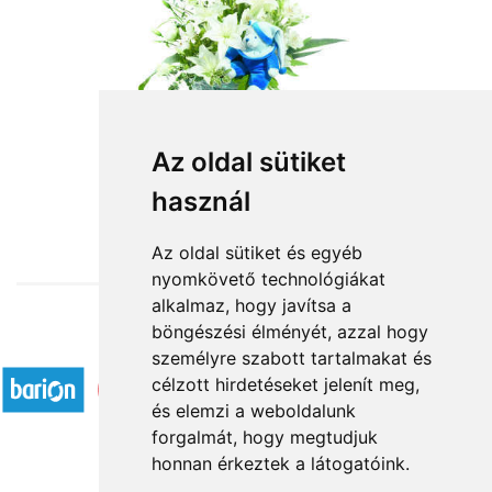
Virágkosár kisfiú születésére
Az oldal sütiket
használ
30 400 Ft-tól
Az oldal sütiket és egyéb
nyomkövető technológiákat
alkalmaz, hogy javítsa a
böngészési élményét, azzal hogy
Elfogadott fizetési módok
személyre szabott tartalmakat és
célzott hirdetéseket jelenít meg,
és elemzi a weboldalunk
forgalmát, hogy megtudjuk
honnan érkeztek a látogatóink.