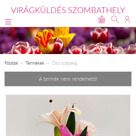
VIRÁGKÜLDÉS SZOMBATHELY
Főoldal
Termékek
Őszi szépség
A termék nem rendelhető!