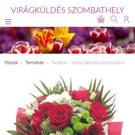
VIRÁGKÜLDÉS SZOMBATHELY
Főoldal
Termékek
Fantázia - vörös/pasztell szezoncsokor