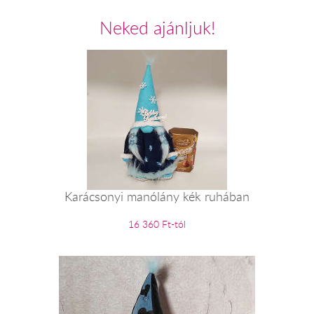
Neked ajánljuk!
Karácsonyi manólány kék ruhában
16 360 Ft-tól