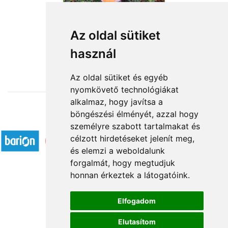
Őszi manófickó
Az oldal sütiket
használ
18 760 Ft-tól
Az oldal sütiket és egyéb
nyomkövető technológiákat
alkalmaz, hogy javítsa a
böngészési élményét, azzal hogy
Elfogadott fizetési módok
személyre szabott tartalmakat és
célzott hirdetéseket jelenít meg,
és elemzi a weboldalunk
forgalmát, hogy megtudjuk
honnan érkeztek a látogatóink.
Á.SZ.F.
Elfogadom
Impresszum
Elutasítom
Adatkezelési tájékoztató