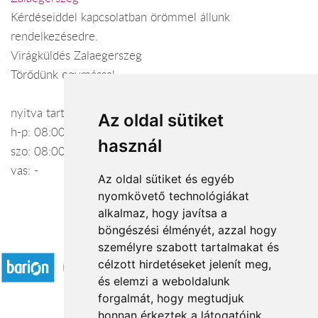
Kérdéseiddel kapcsolatban örömmel állunk
rendelkezésedre.
Virágküldés Zalaegerszeg
Törődünk egymással
nyitva tartás:
Az oldal sütiket
h-p: 08:00-17:00
használ
szo: 08:00-13:00
vas: -
Az oldal sütiket és egyéb
nyomkövető technológiákat
alkalmaz, hogy javítsa a
böngészési élményét, azzal hogy
Elfogadott fizetési módok
személyre szabott tartalmakat és
célzott hirdetéseket jelenít meg,
és elemzi a weboldalunk
forgalmát, hogy megtudjuk
honnan érkeztek a látogatóink.