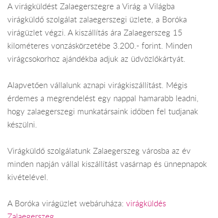
A virágküldést Zalaegerszegre a Virág a Világba
virágküldő szolgálat zalaegerszegi üzlete, a Boróka
virágüzlet végzi. A kiszállítás ára Zalaegerszeg 15
kilométeres vonzáskörzetébe 3.200.- forint. Minden
virágcsokorhoz ajándékba adjuk az üdvözlőkártyát.
Alapvetően vállalunk aznapi virágkiszállítást. Mégis
érdemes a megrendelést egy nappal hamarabb leadni,
hogy zalaegerszegi munkatársaink időben fel tudjanak
készülni.
Virágküldő szolgálatunk Zalaegerszeg városba az év
minden napján vállal kiszállítást vasárnap és ünnepnapok
kivételével.
A Boróka virágüzlet webáruháza:
virágküldés
Zalaegerszeg