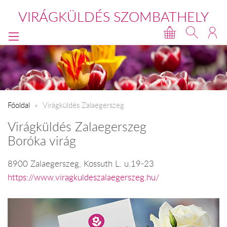
VIRÁGKÜLDÉS SZOMBATHELY
Főoldal
Virágküldés Zalaegerszeg
Virágküldés Zalaegerszeg
Boróka virág
8900 Zalaegerszeg, Kossuth L. u.19-23
https://www.viragkuldeszalaegerszeg.hu/