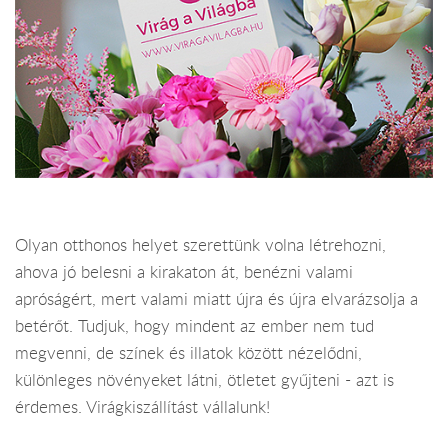
Olyan otthonos helyet szerettünk volna létrehozni,
ahova jó belesni a kirakaton át, benézni valami
apróságért, mert valami miatt újra és újra elvarázsolja a
betérőt. Tudjuk, hogy mindent az ember nem tud
megvenni, de színek és illatok között nézelődni,
különleges növényeket látni, ötletet gyűjteni - azt is
érdemes. Virágkiszállítást vállalunk!