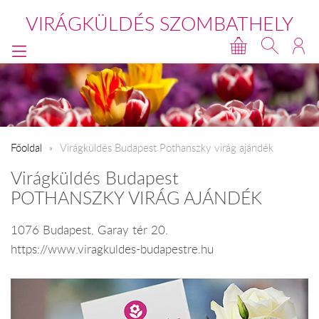
VIRÁGKÜLDÉS SZOMBATHELY
Főoldal
Virágküldés Budapest Pothanszky virág ajándék
Virágküldés Budapest
POTHANSZKY VIRÁG AJÁNDÉK
1076 Budapest, Garay tér 20.
https://www.viragkuldes-budapestre.hu