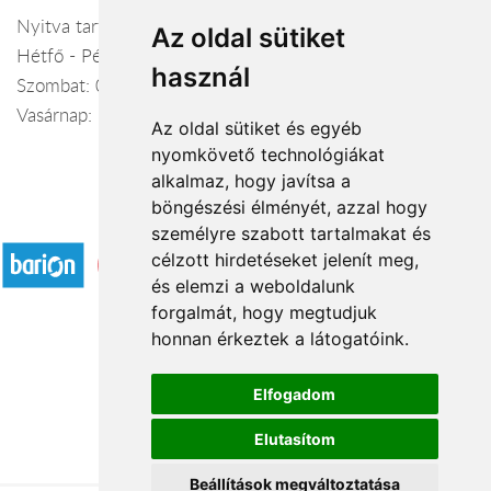
Nyitva tartás:
Az oldal sütiket
Hétfő - Péntek: 09:00-20:00
használ
Szombat: 09:00-19:00
Vasárnap: 10:00-14:00
Az oldal sütiket és egyéb
nyomkövető technológiákat
alkalmaz, hogy javítsa a
böngészési élményét, azzal hogy
Elfogadott fizetési módok
személyre szabott tartalmakat és
célzott hirdetéseket jelenít meg,
és elemzi a weboldalunk
forgalmát, hogy megtudjuk
honnan érkeztek a látogatóink.
Á.SZ.F.
Elfogadom
Impresszum
Elutasítom
Adatkezelési tájékoztató
Beállítások megváltoztatása