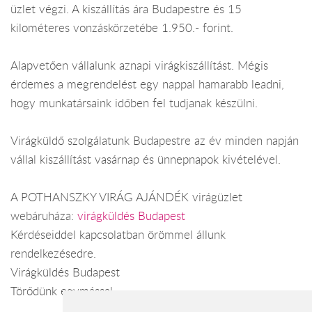
üzlet végzi. A kiszállítás ára Budapestre és 15
kilométeres vonzáskörzetébe 1.950.- forint.
Alapvetően vállalunk aznapi virágkiszállítást. Mégis
érdemes a megrendelést egy nappal hamarabb leadni,
hogy munkatársaink időben fel tudjanak készülni.
Virágküldő szolgálatunk Budapestre az év minden napján
vállal kiszállítást vasárnap és ünnepnapok kivételével.
A POTHANSZKY VIRÁG AJÁNDÉK virágüzlet
webáruháza:
virágküldés Budapest
Kérdéseiddel kapcsolatban örömmel állunk
rendelkezésedre.
Virágküldés Budapest
Törődünk egymással