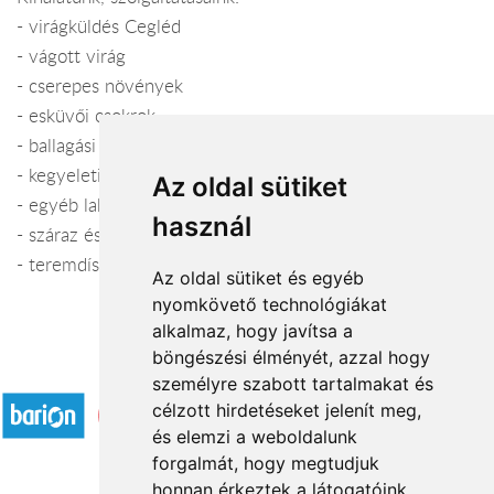
- virágküldés Cegléd
- vágott virág
- cserepes növények
- esküvői csokrok
- ballagási csokrok
- kegyeleti koszorúk
Az oldal sütiket
- egyéb lakásdekorációs kellékek, kaspók
használ
- száraz és művirágok
- teremdíszítés, templomdíszítés
Az oldal sütiket és egyéb
nyomkövető technológiákat
alkalmaz, hogy javítsa a
böngészési élményét, azzal hogy
Elfogadott fizetési módok
személyre szabott tartalmakat és
célzott hirdetéseket jelenít meg,
és elemzi a weboldalunk
forgalmát, hogy megtudjuk
honnan érkeztek a látogatóink.