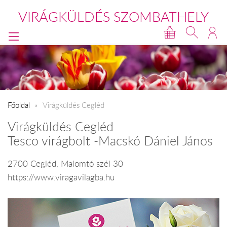
VIRÁGKÜLDÉS SZOMBATHELY
Főoldal
Virágküldés Cegléd
Virágküldés Cegléd
Tesco virágbolt -Macskó Dániel János
2700 Cegléd, Malomtó szél 30
https://www.viragavilagba.hu