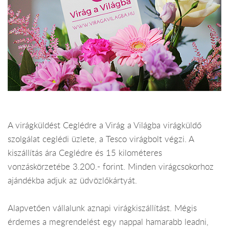
A virágküldést Ceglédre a Virág a Világba virágküldő
szolgálat ceglédi üzlete, a Tesco virágbolt végzi. A
kiszállítás ára Ceglédre és 15 kilométeres
vonzáskörzetébe 3.200.- forint. Minden virágcsokorhoz
ajándékba adjuk az üdvözlőkártyát.
Alapvetően vállalunk aznapi virágkiszállítást. Mégis
érdemes a megrendelést egy nappal hamarabb leadni,