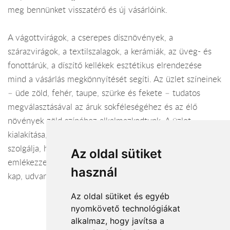
meg bennünket visszatérő és új vásárlóink.
A vágottvirágok, a cserepes dísznövények, a
szárazvirágok, a textilszalagok, a kerámiák, az üveg- és
fonottárúk, a díszítő kellékek esztétikus elrendezése
mind a vásárlás megkönnyítését segíti. Az üzlet színeinek
– üde zöld, fehér, taupe, szürke és fekete – tudatos
megválasztásával az áruk sokféleségéhez és az élő
növények zöld színéhez alkalmazkodtunk. A üzlet
kialakítása, megjelenése az elégedett, visszatérő vásárlót
szolgálja, hogy magabiztosan lépjen be üzletünkbe és
Az oldal sütiket
emlékezzen, itt már több mint 20 éve jó minőségű árut
használ
kap, udvarias, szakértő kiszolgálással.
Az oldal sütiket és egyéb
nyomkövető technológiákat
alkalmaz, hogy javítsa a