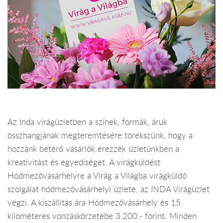
Az Inda virágüzletben a színek, formák, áruk
összhangjának megteremtésére törekszünk, hogy a
hozzánk betérő vásárlók érezzék üzletünkben a
kreativitást és egyediséget. A virágküldést
Hódmezővásárhelyre a Virág a Világba virágküldő
szolgálat hódmezővásárhelyi üzlete, az INDA Virágüzlet
végzi. A kiszállítás ára Hódmezővásárhely és 15
kilométeres vonzáskörzetébe 3.200.- forint. Minden