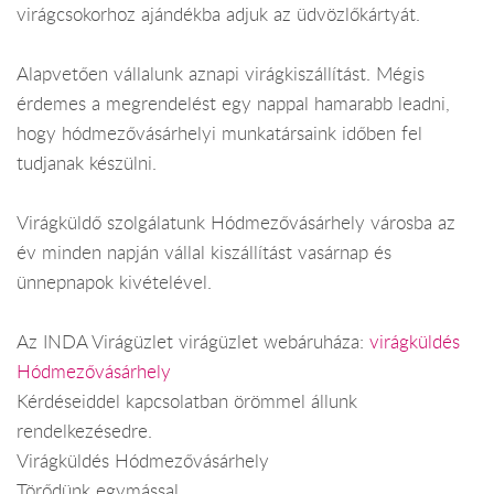
virágcsokorhoz ajándékba adjuk az üdvözlőkártyát.
Alapvetően vállalunk aznapi virágkiszállítást. Mégis
érdemes a megrendelést egy nappal hamarabb leadni,
hogy hódmezővásárhelyi munkatársaink időben fel
tudjanak készülni.
Virágküldő szolgálatunk Hódmezővásárhely városba az
év minden napján vállal kiszállítást vasárnap és
ünnepnapok kivételével.
Az INDA Virágüzlet virágüzlet webáruháza:
virágküldés
Hódmezővásárhely
Kérdéseiddel kapcsolatban örömmel állunk
rendelkezésedre.
Virágküldés Hódmezővásárhely
Törődünk egymással