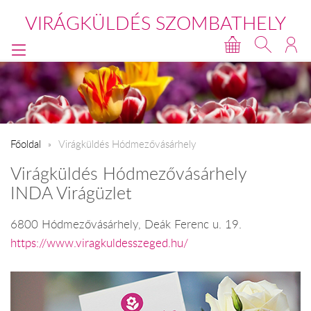
VIRÁGKÜLDÉS SZOMBATHELY
Főoldal
Virágküldés Hódmezővásárhely
Virágküldés Hódmezővásárhely
INDA Virágüzlet
6800 Hódmezővásárhely, Deák Ferenc u. 19.
https://www.viragkuldesszeged.hu/