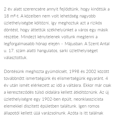
2 év alatt szerencsére annyit fejlődtünk, hogy kinőttük a
18 m²-t. A közelben nem volt lehetőség nagyobb
üzlethelyiségbe költözni, így meghoztuk azt a rizikós
döntést, hogy áttettük székhelyünket a város egy másik
részébe. Mindezt kénytelenek voltunk megtenni a
legforgalmasabb hónap elején – Májusban. A Szent Antal
u. 17. szám alatti hangulatos, sarki üzlethelyiséget
választottuk.
Döntésünk meghozta gyümölcsét, 1998 és 2002 között
továbbnőtt ismertségünk és elismertségünk egyaránt. 4
év után ismét elérkezett az idő a váltásra. Ekkor már csak
a kereszteződés túlsó oldalára kellett átköltöznünk. Az új
üzlethelyiségre egy 1902-ben épült, neonklasszicista
elemekkel díszített épületben találtunk. Igen romos
állapotól kellett újjá varázsolnunk. Azóta is itt találnak