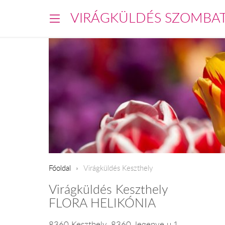
VIRÁGKÜLDÉS SZOMBA
Főoldal
Virágküldés Keszthely
Virágküldés Keszthely
FLORA HELIKÓNIA
8360 Keszthely, 8360 Jegenye u.1.