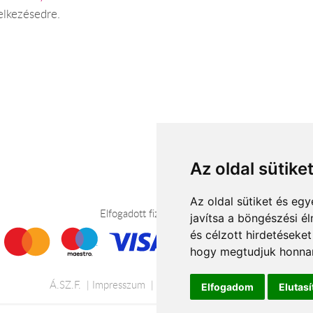
elkezésedre.
Az oldal sütike
Az oldal sütiket és e
Elfogadott fizetési módok
javítsa a böngészési é
és célzott hirdetéseket
hogy megtudjuk honnan
Á.SZ.F.
Impresszum
Adatkezelési tájékoztató
Elfogadom
Elutas