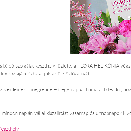
ágküldő szolgálat keszthelyi üzlete, a FLORA HELIKÓNIA végzi.
okorhoz ajándékba adjuk az üdvözlőkártyát.
Mégis érdemes a megrendelést egy nappal hamarabb leadni, hog
 minden napján vállal kiszállítást vasárnap és ünnepnapok kivé
Keszthely