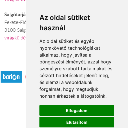
Salgótarján
Az oldal sütiket
Fekete-Flóra virágüzlet
használ
3100 Salgótarján, Fő tér 2.
virágküldés Salgótarján
Az oldal sütiket és egyéb
nyomkövető technológiákat
alkalmaz, hogy javítsa a
böngészési élményét, azzal hogy
Elfogadott fizetési módok
személyre szabott tartalmakat és
célzott hirdetéseket jelenít meg,
és elemzi a weboldalunk
forgalmát, hogy megtudjuk
honnan érkeztek a látogatóink.
Á.SZ.F.
Elfogadom
Impresszum
Elutasítom
Adatkezelési tájékoztató