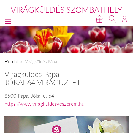
VIRÁGKÜLDÉS SZOMBATHELY
Főoldal
Virágküldés Pápa
Virágküldés Pápa
JÓKAI 64 VIRÁGÜZLET
8500 Pápa, Jókai u. 64.
https://www.viragkuldesveszprem.hu