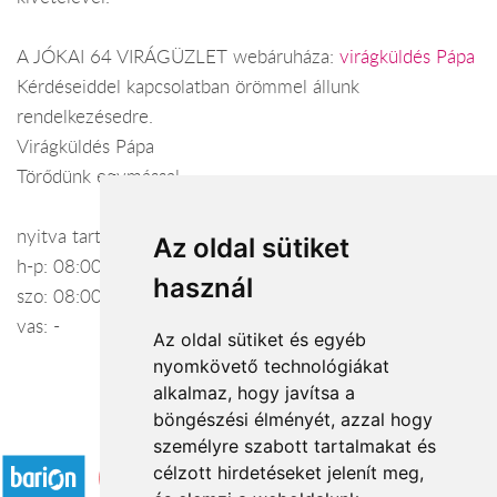
A JÓKAI 64 VIRÁGÜZLET webáruháza:
virágküldés Pápa
Kérdéseiddel kapcsolatban örömmel állunk
rendelkezésedre.
Virágküldés Pápa
Törődünk egymással
nyitva tartás:
Az oldal sütiket
h-p: 08:00-17:00
használ
szo: 08:00-12:00
vas: -
Az oldal sütiket és egyéb
nyomkövető technológiákat
alkalmaz, hogy javítsa a
böngészési élményét, azzal hogy
Elfogadott fizetési módok
személyre szabott tartalmakat és
célzott hirdetéseket jelenít meg,