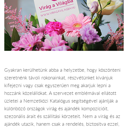
Gyakran kerülhetünk abba a helyzetbe, hogy köszönteni
szeretnénk távoli rokonainkat, részvétünket kívánjuk
kifejezni vagy csak egyszerűen meg akarjuk lepni a
hozzánk közelállókat. A szervezet emblémával ellátott
üzletei a Nemzetközi Katalógus segítségével ajánlják a
különböző országok virág és ajándék kompozícióit,
szezonális árait és szállítási körzeteit. Nem a virág és az
ajándék utazik, hanem csak a rendelés, biztosítva ezzel,