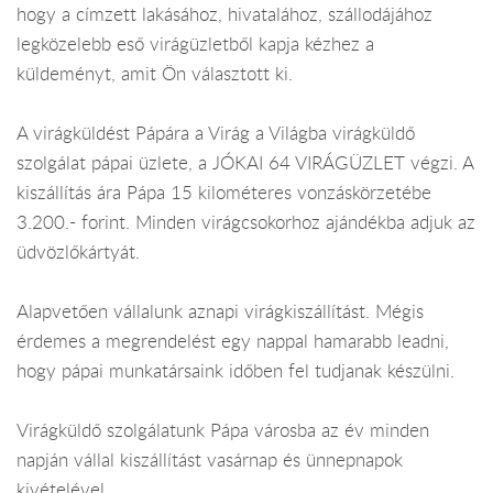
hogy a címzett lakásához, hivatalához, szállodájához
legközelebb eső virágüzletből kapja kézhez a
küldeményt, amit Ön választott ki.
A virágküldést Pápára a Virág a Világba virágküldő
szolgálat pápai üzlete, a JÓKAI 64 VIRÁGÜZLET végzi. A
kiszállítás ára Pápa 15 kilométeres vonzáskörzetébe
3.200.- forint. Minden virágcsokorhoz ajándékba adjuk az
üdvözlőkártyát.
Alapvetően vállalunk aznapi virágkiszállítást. Mégis
érdemes a megrendelést egy nappal hamarabb leadni,
hogy pápai munkatársaink időben fel tudjanak készülni.
Virágküldő szolgálatunk Pápa városba az év minden
napján vállal kiszállítást vasárnap és ünnepnapok
kivételével.