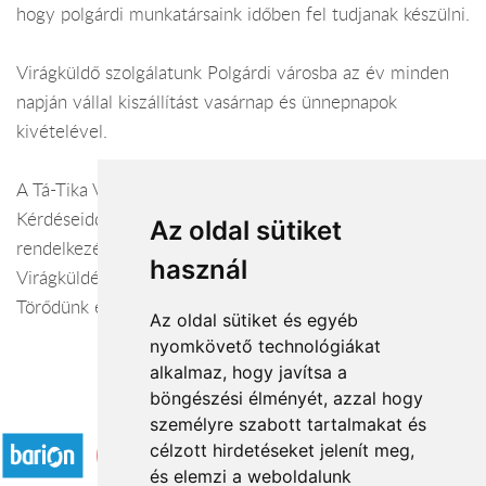
hogy polgárdi munkatársaink időben fel tudjanak készülni.
Virágküldő szolgálatunk Polgárdi városba az év minden
napján vállal kiszállítást vasárnap és ünnepnapok
kivételével.
A Tá-Tika Virágbolt webáruháza:
virágküldés Polgárd
i
Kérdéseiddel kapcsolatban örömmel állunk
Az oldal sütiket
rendelkezésedre.
használ
Virágküldés Polgárdi
Törődünk egymással
Az oldal sütiket és egyéb
nyomkövető technológiákat
alkalmaz, hogy javítsa a
böngészési élményét, azzal hogy
Elfogadott fizetési módok
személyre szabott tartalmakat és
célzott hirdetéseket jelenít meg,
és elemzi a weboldalunk