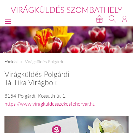
VIRÁGKÜLDÉS SZOMBATHELY
Főoldal
Virágküldés Polgárdi
Virágküldés Polgárdi
Tá-Tika Virágbolt
8154 Polgárdi, Kossuth út 1.
https://www.viragkuldesszekesfehervar.hu