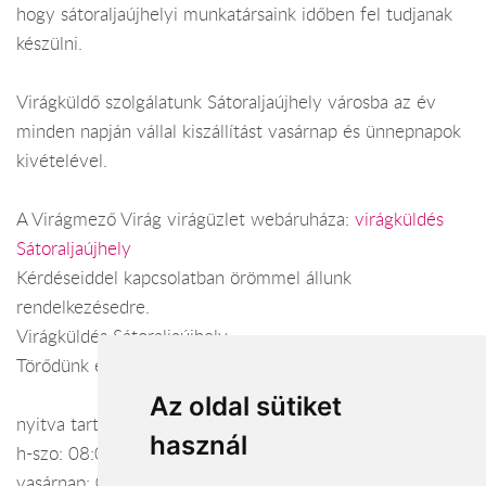
hogy sátoraljaújhelyi munkatársaink időben fel tudjanak
készülni.
Virágküldő szolgálatunk Sátoraljaújhely városba az év
minden napján vállal kiszállítást vasárnap és ünnepnapok
kivételével.
A Virágmező Virág virágüzlet webáruháza:
virágküldés
Sátoraljaújhely
Kérdéseiddel kapcsolatban örömmel állunk
rendelkezésedre.
Virágküldés Sátoraljaújhely
Törődünk egymással
Az oldal sütiket
nyitva tartás:
használ
h-szo: 08:00 - 16:00
vasárnap: 08:00 - 12:00