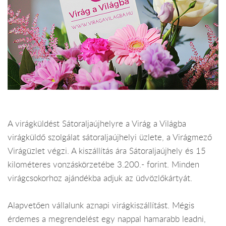
A virágküldést Sátoraljaújhelyre a Virág a Világba
virágküldő szolgálat sátoraljaújhelyi üzlete, a Virágmező
Virágüzlet végzi. A kiszállítás ára Sátoraljaújhely és 15
kilométeres vonzáskörzetébe 3.200.- forint. Minden
virágcsokorhoz ajándékba adjuk az üdvözlőkártyát.
Alapvetően vállalunk aznapi virágkiszállítást. Mégis
érdemes a megrendelést egy nappal hamarabb leadni,