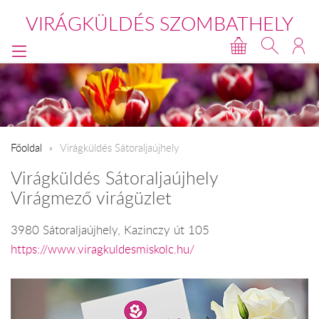
VIRÁGKÜLDÉS SZOMBATHELY
Főoldal
Virágküldés Sátoraljaújhely
Virágküldés Sátoraljaújhely
Virágmező virágüzlet
3980 Sátoraljaújhely, Kazinczy út 105
https://www.viragkuldesmiskolc.hu/