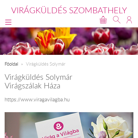
VIRÁGKÜLDÉS SZOMBATHELY
Főoldal
Virágküldés Solymár
Virágküldés Solymár
Virágszálak Háza
https://www.viragavilagba.hu