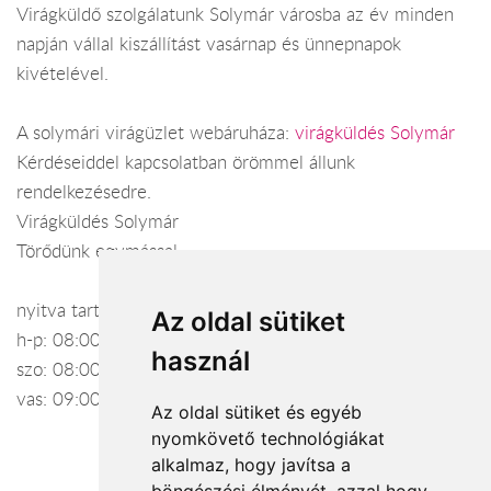
Virágküldő szolgálatunk Solymár városba az év minden
napján vállal kiszállítást vasárnap és ünnepnapok
kivételével.
A solymári virágüzlet webáruháza:
virágküldés Solymár
Kérdéseiddel kapcsolatban örömmel állunk
rendelkezésedre.
Virágküldés Solymár
Törődünk egymással
nyitva tartás:
Az oldal sütiket
h-p: 08:00-20:00
használ
szo: 08:00-20:00
vas: 09:00-16:00
Az oldal sütiket és egyéb
nyomkövető technológiákat
alkalmaz, hogy javítsa a