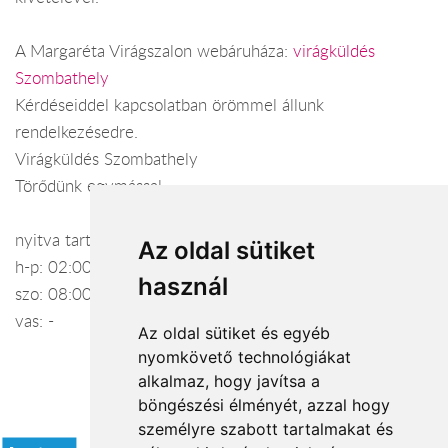
A Margaréta Virágszalon webáruháza:
virágküldés
Szombathely
Kérdéseiddel kapcsolatban örömmel állunk
rendelkezésedre.
Virágküldés Szombathely
Törődünk egymással
nyitva tartás:
Az oldal sütiket
h-p: 02:00-18:00
használ
szo: 08:00-13:00
vas: -
Az oldal sütiket és egyéb
nyomkövető technológiákat
alkalmaz, hogy javítsa a
böngészési élményét, azzal hogy
Elfogadott fizetési módok
személyre szabott tartalmakat és