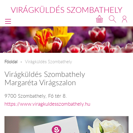
VIRÁGKÜLDÉS SZOMBATHELY
Főoldal
Virágküldés Szombathely
Virágküldés Szombathely
Margaréta Virágszalon
9700 Szombathely, Fő tér 8.
https://www.viragkuldesszombathely.hu