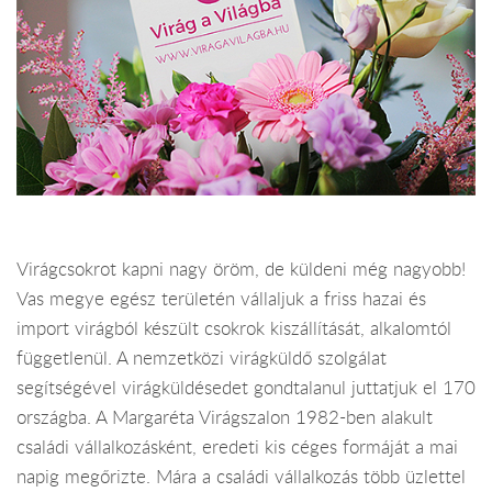
Virágcsokrot kapni nagy öröm, de küldeni még nagyobb!
Vas megye egész területén vállaljuk a friss hazai és
import virágból készült csokrok kiszállítását, alkalomtól
függetlenül. A nemzetközi virágküldő szolgálat
segítségével virágküldésedet gondtalanul juttatjuk el 170
országba. A Margaréta Virágszalon 1982-ben alakult
családi vállalkozásként, eredeti kis céges formáját a mai
napig megőrizte. Mára a családi vállalkozás több üzlettel