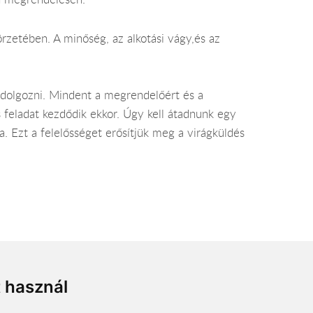
rzetében. A minőség, az alkotási vágy,és az
dolgozni. Mindent a megrendelőért és a
 feladat kezdődik ekkor. Úgy kell átadnunk egy
a. Ezt a felelősséget erősítjük meg a virágküldés
retettel webáruházunkban!
t használ