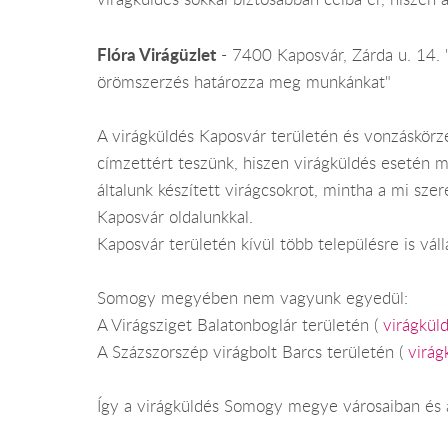
Flóra Virágüzlet
- 7400 Kaposvár, Zárda u. 14. "
örömszerzés határozza meg munkánkat"
A virágküldés Kaposvár területén és vonzáskör
címzettért teszünk, hiszen virágküldés esetén m
általunk készített virágcsokrot, mintha a mi sze
Kaposvár oldalunkkal.
Kaposvár területén kívül több településre is válla
Somogy megyében nem vagyunk egyedül:
A Virágsziget Balatonboglár területén (
virágkül
A Százszorszép virágbolt Barcs területén (
virág
Így a virágküldés Somogy megye városaiban és 