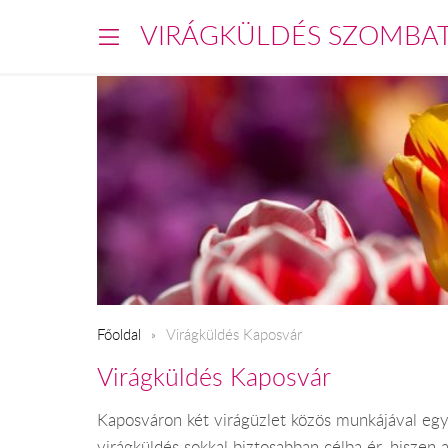
VIRÁGKÜLDÉS SZOMBA
Főoldal
Virágküldés Kaposvár
Virágküldés Kaposvár
Kaposváron két virágüzlet közös munkájával egy
virágküldés sokkal biztosabban célba ér, hiszen