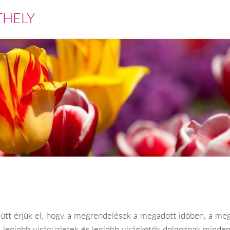
THELY
ütt érjük el, hogy a megrendelések a megadott időben, a mega
 a legjobb virágüzletek és legjobb virágkötők dolgoznak mind