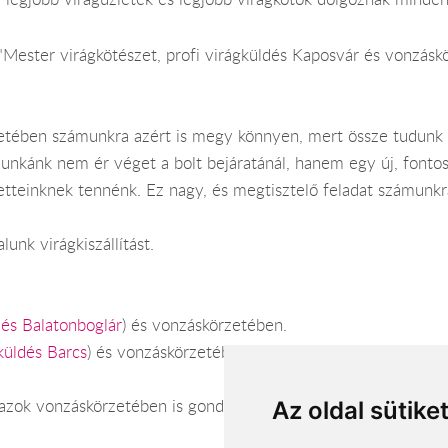
Mester virágkötészet, profi virágküldés Kaposvár és vonzáskö
zetében számunkra azért is megy könnyen, mert össze tudunk 
unkánk nem ér véget a bolt bejáratánál, hanem egy új, fontos
retteinknek tennénk. Ez nagy, és megtisztelő feladat számunkr
lunk virágkiszállítást.
dés Balatonboglár
) és vonzáskörzetében.
küldés Barcs
) és vonzáskörzetében.
azok vonzáskörzetében is gond nélkül megoldható. Várjuk sze
Az oldal sütike