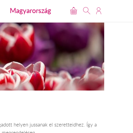
Magyarország
dott helyen jussanak el szeretteidhez. Így a
en megrendelésen.