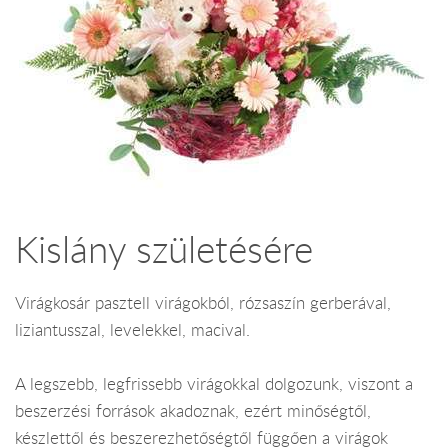
Kislány születésére
Virágkosár pasztell virágokból, rózsaszín gerberával,
liziantusszal, levelekkel, macival.
A legszebb, legfrissebb virágokkal dolgozunk, viszont a
beszerzési források akadoznak, ezért minőségtől,
készlettől és beszerezhetőségtől függően a virágok