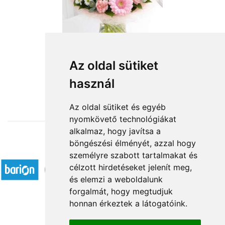
Szeretlek nagyon
Az oldal sütiket
használ
26 720 Ft-tól
Az oldal sütiket és egyéb
nyomkövető technológiákat
alkalmaz, hogy javítsa a
böngészési élményét, azzal hogy
Elfogadott fizetési módok
személyre szabott tartalmakat és
célzott hirdetéseket jelenít meg,
és elemzi a weboldalunk
forgalmát, hogy megtudjuk
honnan érkeztek a látogatóink.
Á.SZ.F.