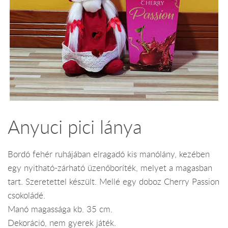
Anyuci pici lánya
Bordó fehér ruhájában elragadó kis manólány, kezében
egy nyitható-zárható üzenőboríték, melyet a magasban
tart. Szeretettel készült. Mellé egy doboz Cherry Passion
csokoládé.
Manó magassága kb. 35 cm.
Dekoráció, nem gyerek játék.