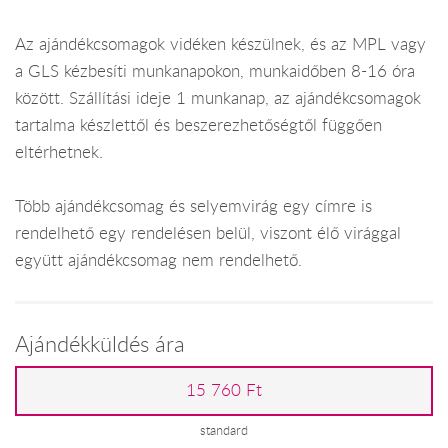
Az ajándékcsomagok vidéken készülnek, és az MPL vagy
a GLS kézbesíti munkanapokon, munkaidőben 8-16 óra
között. Szállítási ideje 1 munkanap, az ajándékcsomagok
tartalma készlettől és beszerezhetőségtől függően
eltérhetnek.
Több ajándékcsomag és selyemvirág egy címre is
rendelhető egy rendelésen belül, viszont élő virággal
együtt ajándékcsomag nem rendelhető.
Ajándékküldés ára
15 760 Ft
standard