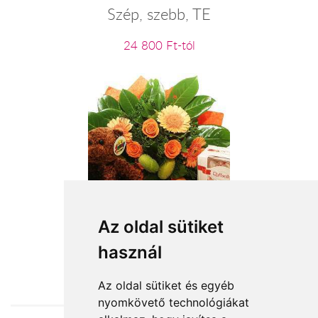
Szép, szebb, TE
24 800 Ft-tól
vegyes csokor plüssel, csokival
Az oldal sütiket
használ
31 000 Ft-tól
Az oldal sütiket és egyéb
nyomkövető technológiákat