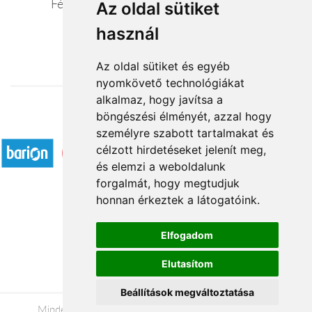
Férfias romantika -férfi ajándék csomag
Az oldal sütiket
használ
21 600 Ft-tól
Az oldal sütiket és egyéb
nyomkövető technológiákat
alkalmaz, hogy javítsa a
böngészési élményét, azzal hogy
Elfogadott fizetési módok
személyre szabott tartalmakat és
célzott hirdetéseket jelenít meg,
és elemzi a weboldalunk
forgalmát, hogy megtudjuk
honnan érkeztek a látogatóink.
Á.SZ.F.
Elfogadom
Impresszum
Elutasítom
Adatkezelési tájékoztató
Beállítások megváltoztatása
Minden jog fenntartva © 2026 |
+36 20 488-8362
|