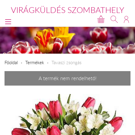
VIRÁGKÜLDÉS SZOMBATHELY
Főoldal
Termékek
Tavaszi zsongás
A termék nem rendelhető!