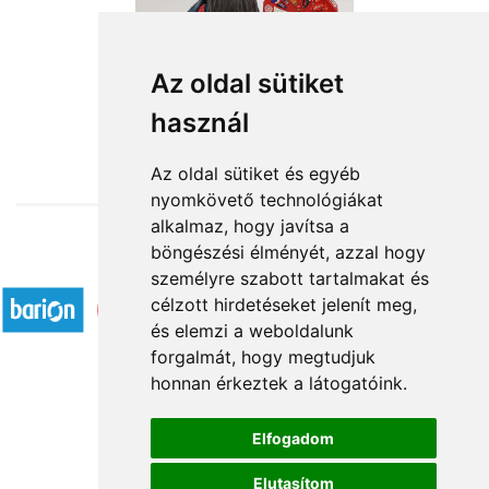
Farmer manócska
Az oldal sütiket
használ
13 440 Ft-tól
Az oldal sütiket és egyéb
nyomkövető technológiákat
alkalmaz, hogy javítsa a
böngészési élményét, azzal hogy
Elfogadott fizetési módok
személyre szabott tartalmakat és
célzott hirdetéseket jelenít meg,
és elemzi a weboldalunk
forgalmát, hogy megtudjuk
honnan érkeztek a látogatóink.
Á.SZ.F.
Elfogadom
Impresszum
Elutasítom